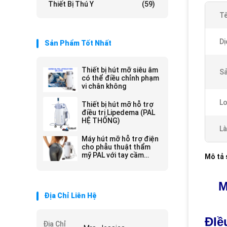
Thiết Bị Thú Y
(59)
Tê
Dị
Sản Phẩm Tốt Nhất
Thiết bị hút mỡ siêu âm
S
có thể điều chỉnh phạm
vi chân không
Lo
Thiết bị hút mỡ hỗ trợ
điều trị Lipedema (PAL
HỆ THỐNG)
Là
Máy hút mỡ hỗ trợ điện
cho phẫu thuật thẩm
mỹ PAL với tay cầm
Mô tả
rung
M
Địa Chỉ Liên Hệ
ĐIề
Địa Chỉ