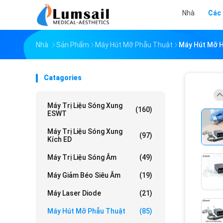
Nhà
Các
Nhà
Sản Phẩm
Máy Hút Mỡ Phẫu Thuật
Máy Hút Mỡ H
Catagories
Máy Trị Liệu Sóng Xung
(160)
ESWT
Máy Trị Liệu Sóng Xung
(97)
Kích ED
Máy Trị Liệu Sóng Âm
(49)
Máy Giảm Béo Siêu Âm
(19)
Máy Laser Diode
(21)
Máy Hút Mỡ Phẫu Thuật
(85)