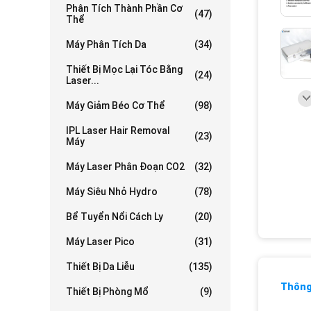
Phân Tích Thành Phần Cơ
(47)
Thể
Máy Phân Tích Da
(34)
Thiết Bị Mọc Lại Tóc Bằng
(24)
Laser...
Máy Giảm Béo Cơ Thể
(98)
IPL Laser Hair Removal
(23)
Máy
Máy Laser Phân Đoạn CO2
(32)
Máy Siêu Nhỏ Hydro
(78)
Bể Tuyển Nổi Cách Ly
(20)
Máy Laser Pico
(31)
Thiết Bị Da Liễu
(135)
Thông 
Thiết Bị Phòng Mổ
(9)