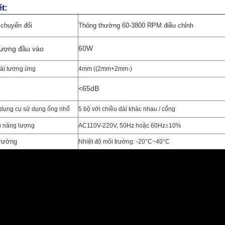
ết:
 chuyển đổi
Thông thường 60-3800 RPM điều chỉnh
60W
lượng đầu vào
ài tương ứng
4mm ((2mm+2mm-)
<
6
5
dB
dụng cụ sử dụng ống nhổ
5 bộ với chiều dài khác nhau / cổng
u năng lượng
AC110V-220V, 50Hz hoặc 60Hz
±
10%
trường
Nhiệt độ môi trường: -20°C~40°C