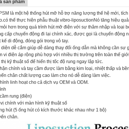
tả sản phẩm
PSM là một hệ thống hút mỡ hỗ trợ năng lượng thế hệ mới, tích
o.có thể thực hiện phẫu thuật vibro-liposuctionNó tăng hiệu quả
 mỏi hơn trong quá trình hút mỡ điện với sự thâm nhập và loại
ng cấp chuyển động đi lại chính xác, được gọi là chuyển động 
t kế di động, đóng gói trong vỏ tay.
o diện dễ cắm giúp dễ dàng thay đổi ống dẫn mà không cần sự g
 vi điện áp rộng phù hợp với nhiều thị trường trên toàn thế giới
 thị kỹ thuật số để hiển thị tốc độ rung ngay lập tức.
hận chính và tay cầm được làm bằng kim loại, nhiệt thấp và bền
yển chân chất lượng cao làm cho nó dễ dàng làm việc.
 hình linh hoạt cho cả dịch vụ OEM và ODM.
ình
cầm rung (điện)
vị chính với màn hình kỹ thuật số
ng hút (5 ống hút có kích thước khác nhau như 1 bộ)
yển chân.