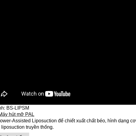
nh: BS-LIPSM
 Máy hút mỡ PAL
wer-Assisted Liposuction để chiết xuất chất béo, hình dạng cơ 
 liposuction truyền thống.