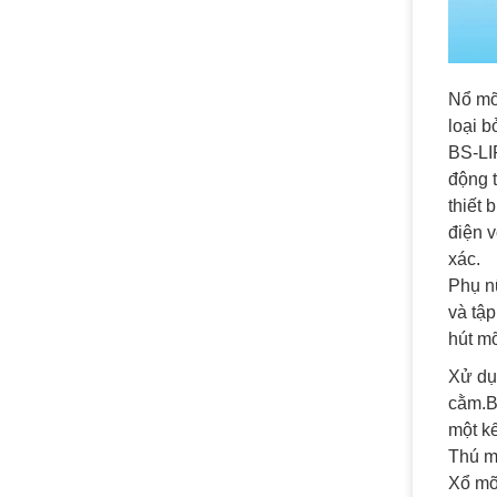
Nổ mỡ,
loại b
BS-LI
động t
thiết 
điện v
xác.
Phụ n
và tập
hút mỡ
Xử dụn
cằm.Bạ
một k
Thú m
Xổ mỡ 