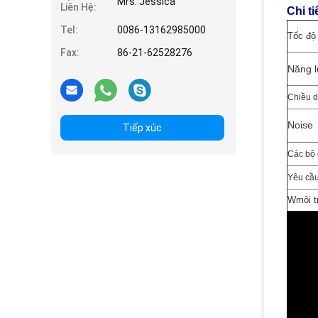
Mrs. Jessica
Liên Hệ:
Chi ti
Tel:
0086-13162985000
Tốc độ
Fax:
86-21-62528276
Năng 
Chiều d
N
oise
Tiếp xúc
Các bộ 
Yêu cầ
W
môi 