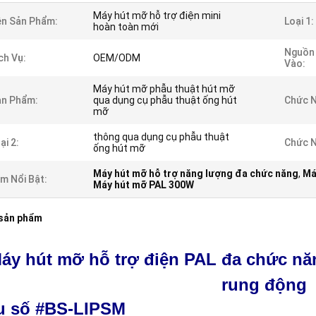
Máy hút mỡ hỗ trợ điện mini
n Sản Phẩm:
Loại 1:
hoàn toàn mới
Nguồn 
ch Vụ:
OEM/ODM
Vào:
Máy hút mỡ phẫu thuật hút mỡ
ản Phẩm:
qua dụng cụ phẫu thuật ống hút
Chức N
mỡ
thông qua dụng cụ phẫu thuật
ại 2:
Chức N
ống hút mỡ
Máy hút mỡ hỗ trợ năng lượng đa chức năng
,
Má
m Nổi Bật:
Máy hút mỡ PAL 300W
 sản phẩm
áy hút mỡ hỗ trợ điện PAL đa chức nă
rung động
u số #BS-LIPSM