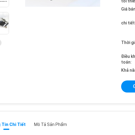
tối thi
Giá bán
chi tiế
Thời gi
Điều k
toán:
Khả nă
Tin Chi Tiết
Mô Tả Sản Phẩm