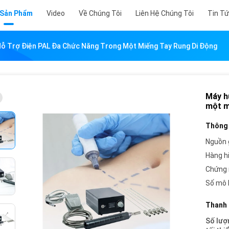
 Sản Phẩm
Video
Về Chúng Tôi
Liên Hệ Chúng Tôi
Tin T
ỗ Trợ Điện PAL Đa Chức Năng Trong Một Miếng Tay Rung Di Động
Máy h
một m
Thông 
Nguồn 
Hàng h
Chứng 
Số mô 
Thanh 
Số lượ