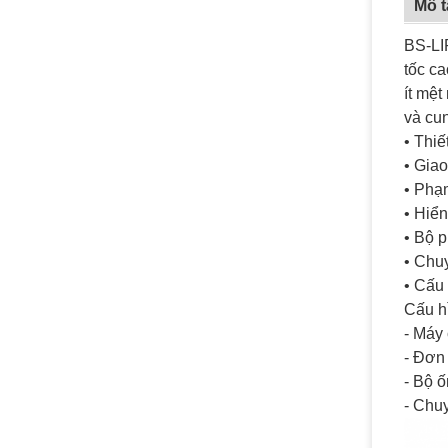
Mô 
BS-LI
tốc ca
ít mệt
và cu
• Thiế
• Gia
• Phạm
• Hiển
• Bộ p
• Chu
• Cấu
Cấu h
- Máy 
- Đơn 
- Bộ ố
- Chu