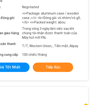
ểu:
:
Negotiated
<i>Package: aluminum case / wooden
t đóng gói:
case ;</i> <b>Đóng gói: vỏ nhôm/vỏ gỗ;
</b> <i>Packed weight: abou
Trong vòng 3 ngày làm việc sau khi
an giao hàng:
chúng tôi nhận được thanh toán của
Máy hút mỡ PAL
hoản thanh
T/T, Western Union, , Tiền mặt, Alipay
ng cung cấp:
100 chiếc/tháng
Giá Tốt Nhất
Tiếp Xúc