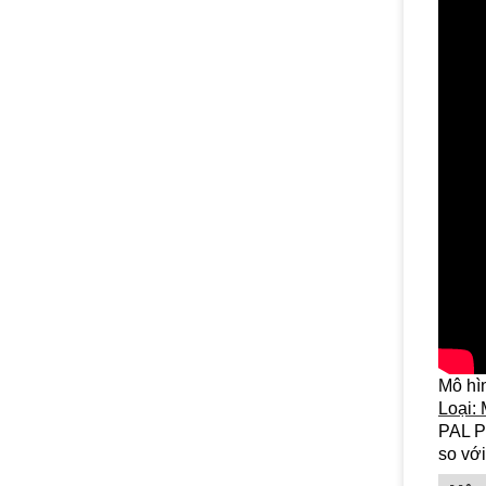
Mô hì
Loại:
PAL Po
so với