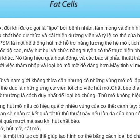
 đôi khi được gọi là "lipo" bởi bệnh nhân, làm mỏng và định hì
ỏ chất béo dư thừa và cải thiện đường viền và tỷ lệ cơ thể của 
PSM là một hệ thống hút mỡ hỗ trợ năng lượng thế hệ mới, tíc
ốc độ cao, máy hút bụi và chức năng truyền.có thể thực hiện p
bị khác. Nó tăng hiệu quả hoạt động, và các bác sĩ phẫu thuật tr
ới việc thâm nhập và loại bỏ mô mỡ dễ dàng hơn.Máy tính vi mô
ữ và nam giới không thừa cân nhưng có những vùng mỡ cô lập 
 thể dục là những ứng cử viên tốt cho việc hút mỡ.Chất béo đị
 thường là cách duy nhất để loại bỏ chúng- Thú mỡ không hiệu 
g hút mỡ nếu có hiệu quả ở nhiều vùng của cơ thể: cánh tay; b
n sẽ nhận ra kết quả tốt từ thủ thuật này nếu làn da của bạn có
ết quả mượt mà sau khi hút chất béo.
ỡ, hút mỡ, cắt mỡ.
là một thủ tục có thể giúp tạo hình cơ thể bằng cách loại bỏ 