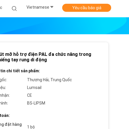
Vietnamese
ức
Yêu cầu báo giá
út mỡ hỗ trợ điện PAL đa chức năng trong
iếng tay rung di động
tin chi tiết sản phẩm:
gốc:
Thượng Hải, Trung Quốc
iệu:
Lumsail
nhận:
CE
hình:
BS-LIPSM
toán:
ng đặt hàng
1 bộ