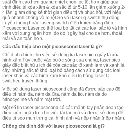
suất đỉnh cao hơn quang nhiệt chọn lọc tốt hơn giúp quá
trình điều trị xóa xăm & xóa sắc tố từ 5-10 lần giảm xuống 2-
4 lần, giảm đáng kể thời gian điều trị và phục hồi, với hiệu
quả nhanh chóng và rõ rệt.So với laser q-switch thụ động
truyền thống hoặc laser q-switch điều khiển bằng điện,
Picosecond Laser có thể loại bỏ tất cả các loại sắc tố và hình
xăm với xung ngắn hơn, do đó ít gây hại cho da hơn, thoải
mái và an toàn hơn.
Các dấu hiệu cho một picosecond laser là gì?
Chỉ định chính cho việc sử dụng tia laser pico giây là xóa
hình xăm.Tùy thuộc vào bước sóng của chúng, laser pico
giây đặc biệt hữu ích để xóa các sắc tố xanh lam và xanh lá
cây, những sắc tố khó loại bỏ bằng cách sử dụng các loại
laser khác và các hình xăm khó điều trị bằng laser Q-
switched truyền thống.
Việc sử dụng laser picosecond cũng đã được báo cáo để
điều trị nám da, nám da Ota, nám da Ito, nám da do
minocycline và nám mặt trời.
Một số tia laser picosecond có các mảnh tay phân đoạn tạo
điều kiện thuận lợi cho việc tái tạo mô và được sử dụng để
điều trị sẹo mụn trứng cá, hình ảnh và nếp nhăn (nếp nhăn).
Chống chỉ định đối với laser picosecond là gì?