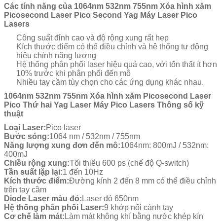
Các tính năng của 1064nm 532nm 755nm Xóa hình xăm
Picosecond Laser Pico Second Yag Máy Laser Pico
Lasers
Công suất đỉnh cao và độ rộng xung rất hẹp
Kích thước điểm có thể điều chỉnh và hệ thống tự động
hiệu chỉnh năng lượng
Hệ thống phân phối laser hiệu quả cao, với tổn thất ít hơn
10% trước khi phân phối đến mô
Nhiều tay cầm tùy chọn cho các ứng dụng khác nhau.
1064nm 532nm 755nm Xóa hình xăm Picosecond Laser
Pico Thứ hai Yag Laser Máy Pico Lasers Thông số kỹ
thuật
Loại Laser:
Pico laser
Bước sóng:
1064 nm / 532nm / 755nm
Năng lượng xung đơn đến mô:
1064nm: 800mJ / 532nm:
400mJ
Chiều rộng xung:
Tối thiểu 600 ps (chế độ Q-switch)
Tần suất lặp lại:
1 đến 10Hz
Kích thước điểm:
Đường kính 2 đến 8 mm có thể điều chỉnh
trên tay cầm
Diode Laser màu đỏ:
Laser đỏ 650nm
Hệ thống phân phối Laser:
9 khớp nối cánh tay
Cơ chế làm mát:
Làm mát không khí bằng nước khép kín