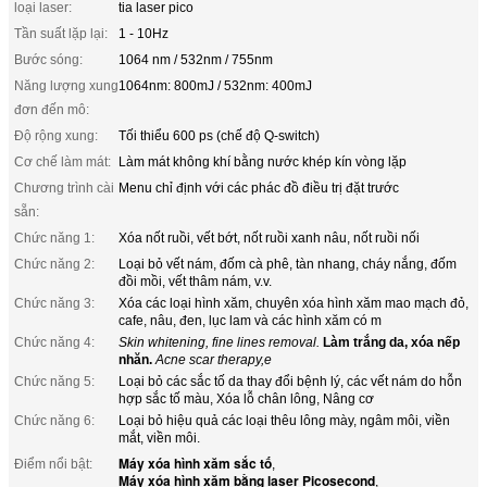
loại laser:
tia laser pico
Tần suất lặp lại:
1 - 10Hz
Bước sóng:
1064 nm / 532nm / 755nm
Năng lượng xung
1064nm: 800mJ / 532nm: 400mJ
đơn đến mô:
Độ rộng xung:
Tối thiểu 600 ps (chế độ Q-switch)
Cơ chế làm mát:
Làm mát không khí bằng nước khép kín vòng lặp
Chương trình cài
Menu chỉ định với các phác đồ điều trị đặt trước
sẵn:
Chức năng 1:
Xóa nốt ruồi, vết bớt, nốt ruồi xanh nâu, nốt ruồi nối
Chức năng 2:
Loại bỏ vết nám, đốm cà phê, tàn nhang, cháy nắng, đốm
đồi mồi, vết thâm nám, v.v.
Chức năng 3:
Xóa các loại hình xăm, chuyên xóa hình xăm mao mạch đỏ,
cafe, nâu, đen, lục lam và các hình xăm có m
Chức năng 4:
Skin whitening, fine lines removal.
Làm trắng da, xóa nếp
nhăn.
Acne scar therapy,e
Chức năng 5:
Loại bỏ các sắc tố da thay đổi bệnh lý, các vết nám do hỗn
hợp sắc tố màu, Xóa lỗ chân lông, Nâng cơ
Chức năng 6:
Loại bỏ hiệu quả các loại thêu lông mày, ngâm môi, viền
mắt, viền môi.
Máy xóa hình xăm sắc tố
Điểm nổi bật:
,
Máy xóa hình xăm bằng laser Picosecond
,