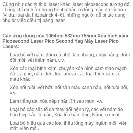
Cũng như các thiết bị laser khác, laser picosecond tương đối
chống chỉ định ở những bệnh nhân có tông màu da tối hơn
(ví dụ, loại da Fitzpatrick 4–6), những người dễ bị tác dụng
phụ từ việc điều trị bằng laser.
Các ứng dụng của 1064nm 532nm 755nm Xóa hình xăm
Picosecond Laser Pico Second Yag Máy Laser Pico
Lasers:
Loại bỏ vết nám, đốm cà phê, tàn nhang, cháy nắng, đốm
đồi mồi, vết thâm nám, v.v.
Xóa các loại hình xăm, chuyên xóa hình xăm mao mạch
đỏ, cà phê, nâu, đen, lục lam và các loại hình xăm có
màu khác.
Xóa nốt ruồi, vết bớt, nốt sần màu xanh nâu, nốt ruồi nối,
v.v.
Làm trắng da, xóa nếp nhăn.Trị sẹo mụn, v.v.
Loại bỏ các sắc tố da thay đổi bệnh lý, các vết nám do
hỗn hợp sắc tố màu, Xóa lỗ chân lông, Nâng cơ mặt.
Loại bỏ hiệu quả các loại thêu lông mày, ngâm môi, viền
mắt, viền môi.