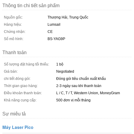
Thông tin chi tiết sản phẩm
Nguồn gốc:
Thượng Hải, Trung Quốc
Hàng hiệu:
Lumsail
Chứng nhận:
CE
Số mô hình:
BS-YAG9P
Thanh toán
Số lượng đặt hàng tối thiểu:
1 bộ
Giá bán:
Negotiated
chi tiết đóng gói:
Đóng gói tiêu chuẩn xuất khẩu
Thời gian giao hàng:
2-3 ngày sau khi thanh toán
Điều khoản thanh toán:
L / C, T / T, Western Union, MoneyGram
Khả năng cung cấp:
500 đơn vị mỗi tháng
Sự miêu tả
Máy Laser Pico