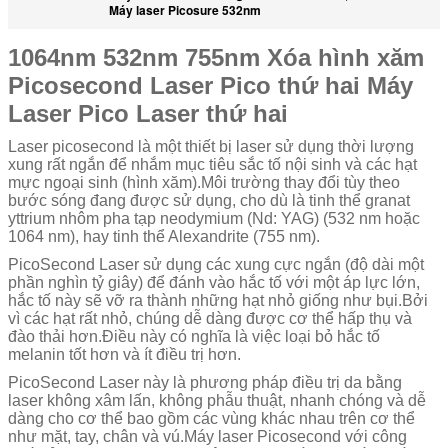
Máy laser Picosure 532nm
1064nm 532nm 755nm Xóa hình xăm
Picosecond Laser Pico thứ hai Máy
Laser Pico Laser thứ hai
Laser picosecond là một thiết bị laser sử dụng thời lượng
xung rất ngắn để nhắm mục tiêu sắc tố nội sinh và các hạt
mực ngoại sinh (hình xăm).Môi trường thay đổi tùy theo
bước sóng đang được sử dụng, cho dù là tinh thể granat
yttrium nhôm pha tạp neodymium (Nd: YAG) (532 nm hoặc
1064 nm), hay tinh thể Alexandrite (755 nm).
PicoSecond Laser sử dụng các xung cực ngắn (độ dài một
phần nghìn tỷ giây) để đánh vào hắc tố với một áp lực lớn,
hắc tố này sẽ vỡ ra thành những hạt nhỏ giống như bụi.Bởi
vì các hạt rất nhỏ, chúng dễ dàng được cơ thể hấp thụ và
đào thải hơn.Điều này có nghĩa là việc loại bỏ hắc tố
melanin tốt hơn và ít điều trị hơn.
PicoSecond Laser này là phương pháp điều trị da bằng
laser không xâm lấn, không phẫu thuật, nhanh chóng và dễ
dàng cho cơ thể bao gồm các vùng khác nhau trên cơ thể
như mặt, tay, chân và vú.Máy laser Picosecond với công