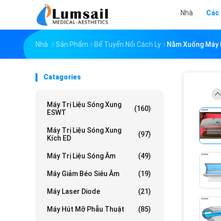
Nhà
Các
Nhà
Sản Phẩm
Bể Tuyển Nổi Cách Ly
Nằm Xuống Máy L
Catagories
Máy Trị Liệu Sóng Xung
(160)
ESWT
Máy Trị Liệu Sóng Xung
(97)
Kích ED
Máy Trị Liệu Sóng Âm
(49)
Máy Giảm Béo Siêu Âm
(19)
Máy Laser Diode
(21)
Máy Hút Mỡ Phẫu Thuật
(85)