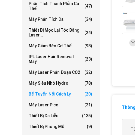
Phân Tích Thành Phần Cơ
(47)
Thể
Máy Phân Tích Da
(34)
Thiết Bị Mọc Lại Tóc Bằng
(24)
Laser...
Máy Giảm Béo Cơ Thể
(98)
IPL Laser Hair Removal
(23)
Máy
Máy Laser Phân Đoạn CO2
(32)
Máy Siêu Nhỏ Hydro
(78)
Bể Tuyển Nổi Cách Ly
(20)
Máy Laser Pico
(31)
Thông 
Thiết Bị Da Liễu
(135)
Thiết Bị Phòng Mổ
(9)
Từ