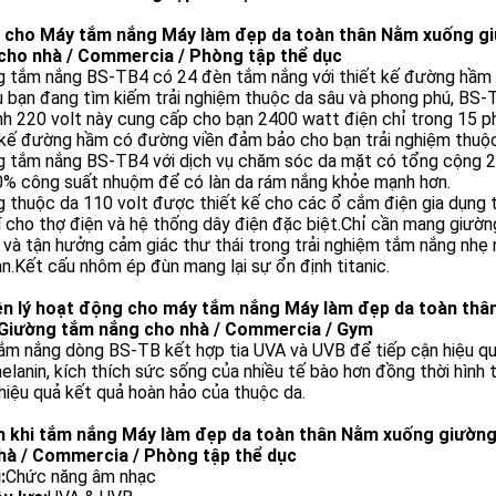
 cho Máy tắm nắng Máy làm đẹp da toàn thân Nằm xuống g
cho nhà / Commercia / Phòng tập thể dục
 tắm nắng BS-TB4 có 24 đèn tắm nắng với thiết kế đường hầm co
 bạn đang tìm kiếm trải nghiệm thuộc da sâu và phong phú, BS-
h 220 volt này cung cấp cho bạn 2400 watt điện chỉ trong 15 p
 kế đường hầm có đường viền đảm bảo cho bạn trải nghiệm thuộc 
g tắm nắng BS-TB4 với dịch vụ chăm sóc da mặt có tổng cộng 2
0% công suất nhuộm để có làn da rám nắng khỏe mạnh hơn.
 thuộc da 110 volt được thiết kế cho các ổ cắm điện gia dụng 
í cho thợ điện và hệ thống dây điện đặc biệt.Chỉ cần mang giườ
và tận hưởng cảm giác thư thái trong trải nghiệm tắm nắng nhẹ 
n.Kết cấu nhôm ép đùn mang lại sự ổn định titanic.
n lý hoạt động cho máy tắm nắng Máy làm đẹp da toàn th
Giường tắm nắng cho nhà / Commercia / Gym
m nắng dòng BS-TB kết hợp tia UVA và UVB để tiếp cận hiệu quả
elanin, kích thích sức sống của nhiều tế bào hơn đồng thời hình 
iệu quả kết quả hoàn hảo của thuộc da.
ch khi tắm nắng Máy làm đẹp da toàn thân Nằm xuống giườ
hà / Commercia / Phòng tập thể dục
:
Chức năng âm nhạc