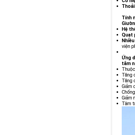
Có hiệ
Thoải
Tính 
Giườn
Hệ th
Quạt 
Nhiều
viện p
Ứng d
tắm n
Thuộc
Tăng 
Tăng 
Giảm 
Chống
Giảm 
Tâm t