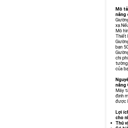
Mô tả
nắng 
Giường
xạ.Nếu
Mô hìn
Thiết
Giườn
bạn 5
Giường
chi ph
tường 
của bạ
Nguyê
nắng 
Máy tắ
định m
được h
Lợi í
cho n
Thú vị