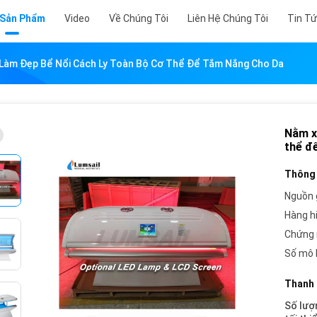
 Sản Phẩm
Video
Về Chúng Tôi
Liên Hệ Chúng Tôi
Tin T
àm Đẹp Bể Nổi Cách Ly Toàn Bộ Cơ Thể Để Tắm Nắng Cho Da
Nằm x
thể đ
Thông 
Nguồn 
Hàng h
Chứng 
Số mô 
Thanh 
Số lượ