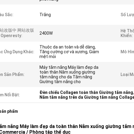
u Sắc:
Trắng
Số Lượ
站改版中 网站改版
Hệ Thố
2400W
Openresty:
Khiển:
Thuộc da an toàn và dễ dàng,
c Ứng Dụng Khác:
Tăng cường cơ và xương, Giảm
Mô Hìn
mệt mỏi
Máy tắm nắng Máy làm đẹp da
toàn thân Nằm xuống giường
n Sản Phẩm:
Loại M
tắm nắng cho da Tắm nắng
Giường tắm nắng cho
Đèn chiếu Collagen toàn thân Giường tắm nắng
m Nổi Bật:
Nằm tắm nắng trên da Giường tắm nắng Collag
 sản phẩm
ắm nắng Máy làm đẹp da toàn thân Nằm xuống giường tắm 
 Commercia / Phòng tập thể dục