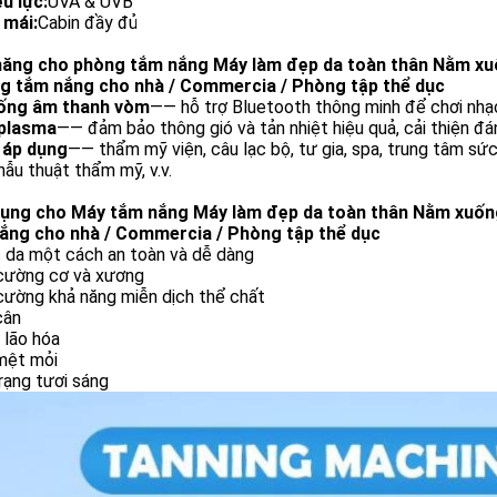
u lực:
UVA & UVB
 mái:
Cabin đầy đủ
năng cho phòng tắm nắng Máy làm đẹp da toàn thân Nằm x
g tắm nắng cho nhà / Commercia / Phòng tập thể dục
ống âm thanh vòm
—— hỗ trợ Bluetooth thông minh để chơi nhạ
plasma
—— đảm bảo thông gió và tản nhiệt hiệu quả, cải thiện đá
 áp dụng
—— thẩm mỹ viện, câu lạc bộ, tư gia, spa, trung tâm sức
hẫu thuật thẩm mỹ, v.v.
ụng cho Máy tắm nắng Máy làm đẹp da toàn thân Nằm xuốn
ắng cho nhà / Commercia / Phòng tập thể dục
 da một cách an toàn và dễ dàng
cường cơ và xương
cường khả năng miễn dịch thể chất
cân
 lão hóa
mệt mỏi
rạng tươi sáng