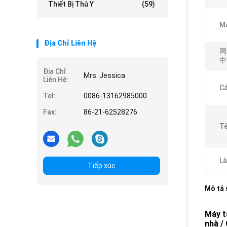
Thiết Bị Thú Y
(59)
Mà
Địa Chỉ Liên Hệ
网
中 
Địa Chỉ
Mrs. Jessica
Liên Hệ:
Cá
Tel:
0086-13162985000
Fax:
86-21-62528276
Tê
Là
Tiếp xúc
Mô tả
Máy t
nhà /