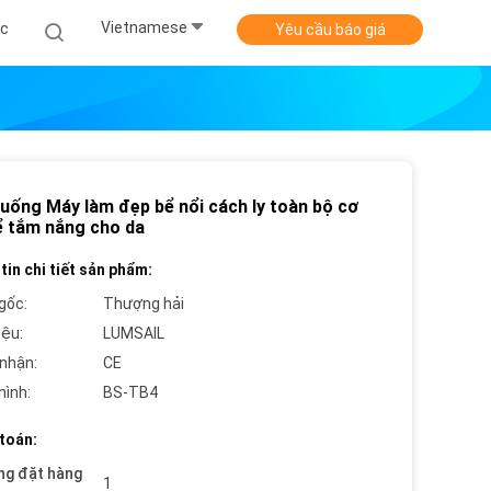
Vietnamese
ức
Yêu cầu báo giá
uống Máy làm đẹp bể nổi cách ly toàn bộ cơ
ể tắm nắng cho da
tin chi tiết sản phẩm:
gốc:
Thượng hải
iệu:
LUMSAIL
nhận:
CE
hình:
BS-TB4
toán:
ng đặt hàng
1