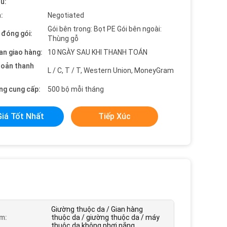
ểu:
:
Negotiated
Gói bên trong: Bọt PE Gói bên ngoài:
t đóng gói:
Thùng gỗ
an giao hàng:
10 NGÀY SAU KHI THANH TOÁN
hoản thanh
L / C, T / T, Western Union, MoneyGram
ng cung cấp:
500 bộ mỗi tháng
Giá Tốt Nhất
Tiếp Xúc
Giường thuộc da / Gian hàng
m:
thuộc da / giường thuộc da / máy
thuộc da không phơi nắng