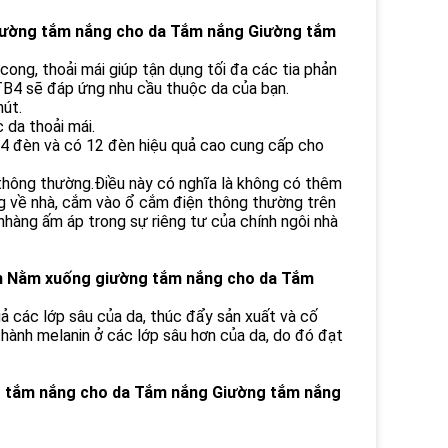
iường tắm nắng cho da Tắm nắng Giường tắm
ng, thoải mái giúp tận dụng tối đa các tia phản
TB4 sẽ đáp ứng nhu cầu thuộc da của bạn.
hút.
da thoải mái.
4 đèn và có 12 đèn hiệu quả cao cung cấp cho
thông thường.Điều này có nghĩa là không có thêm
ng về nhà, cắm vào ổ cắm điện thông thường trên
nhàng ấm áp trong sự riêng tư của chính ngôi nhà
ân Nằm xuống giường tắm nắng cho da Tắm
 các lớp sâu của da, thúc đẩy sản xuất và cố
thành melanin ở các lớp sâu hơn của da, do đó đạt
ng tắm nắng cho da Tắm nắng Giường tắm nắng