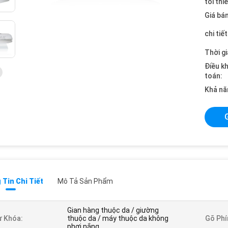
tối thi
Giá bán
chi tiế
Thời gi
Điều k
toán:
Khả nă
Tin Chi Tiết
Mô Tả Sản Phẩm
Gian hàng thuộc da / giường
 Khóa:
thuộc da / máy thuộc da không
Gõ Phí
phơi nắng