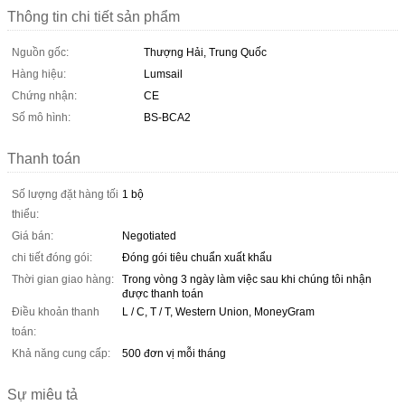
Thông tin chi tiết sản phẩm
Nguồn gốc:
Thượng Hải, Trung Quốc
Hàng hiệu:
Lumsail
Chứng nhận:
CE
Số mô hình:
BS-BCA2
Thanh toán
Số lượng đặt hàng tối
1 bộ
thiểu:
Giá bán:
Negotiated
chi tiết đóng gói:
Đóng gói tiêu chuẩn xuất khẩu
Thời gian giao hàng:
Trong vòng 3 ngày làm việc sau khi chúng tôi nhận
được thanh toán
Điều khoản thanh
L / C, T / T, Western Union, MoneyGram
toán:
Khả năng cung cấp:
500 đơn vị mỗi tháng
Sự miêu tả