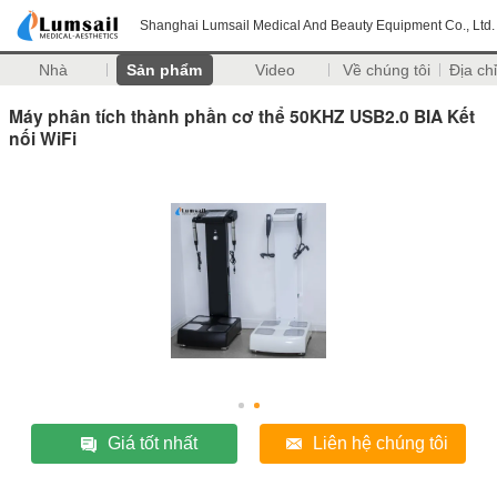
Shanghai Lumsail Medical And Beauty Equipment Co., Ltd.
Nhà
Sản phẩm
Video
Về chúng tôi
Địa chỉ
Máy phân tích thành phần cơ thể 50KHZ USB2.0 BIA Kết
nối WiFi
Giá tốt nhất
Liên hệ chúng tôi