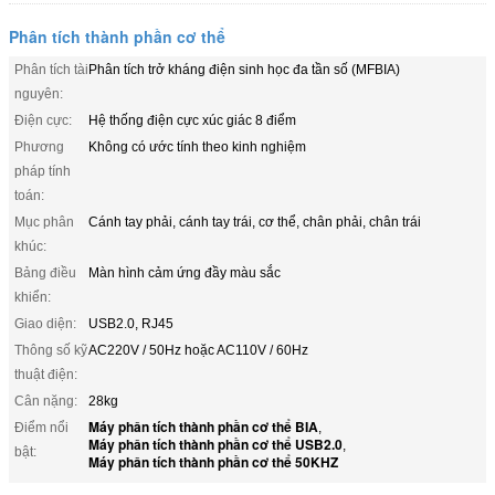
Phân tích thành phần cơ thể
Phân tích tài
Phân tích trở kháng điện sinh học đa tần số (MFBIA)
nguyên:
Điện cực:
Hệ thống điện cực xúc giác 8 điểm
Phương
Không có ước tính theo kinh nghiệm
pháp tính
toán:
Mục phân
Cánh tay phải, cánh tay trái, cơ thể, chân phải, chân trái
khúc:
Bảng điều
Màn hình cảm ứng đầy màu sắc
khiển:
Giao diện:
USB2.0, RJ45
Thông số kỹ
AC220V / 50Hz hoặc AC110V / 60Hz
thuật điện:
Cân nặng:
28kg
Máy phân tích thành phần cơ thể BIA
Điểm nổi
,
Máy phân tích thành phần cơ thể USB2.0
,
bật:
Máy phân tích thành phần cơ thể 50KHZ