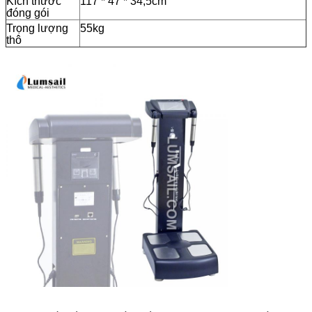
Kích thước
117 * 47 * 34,5cm
đóng gói
Trọng lượng
55kg
thô