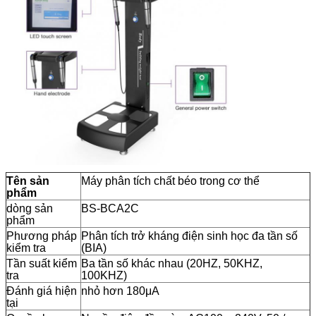
Tên sản
Máy phân tích chất béo trong cơ thể
phẩm
dòng sản
BS-BCA2C
phẩm
Phương pháp
Phân tích trở kháng điện sinh học đa tần số
kiểm tra
(BIA)
Tần suất kiểm
Ba tần số khác nhau (20HZ, 50KHZ,
tra
100KHZ)
Đánh giá hiện
nhỏ hơn 180μA
tại