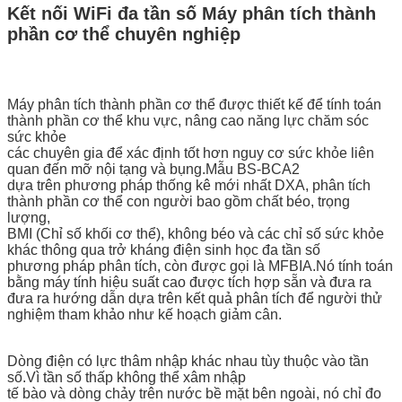
Kết nối WiFi đa tần số Máy phân tích thành
phần cơ thể chuyên nghiệp
Máy phân tích thành phần cơ thể được thiết kế để tính toán
thành phần cơ thể khu vực, nâng cao năng lực chăm sóc
sức khỏe
các chuyên gia để xác định tốt hơn nguy cơ sức khỏe liên
quan đến mỡ nội tạng và bụng.Mẫu BS-BCA2
dựa trên phương pháp thống kê mới nhất DXA, phân tích
thành phần cơ thể con người bao gồm chất béo, trọng
lượng,
BMI (Chỉ số khối cơ thể), không béo và các chỉ số sức khỏe
khác thông qua trở kháng điện sinh học đa tần số
phương pháp phân tích, còn được gọi là MFBIA.Nó tính toán
bằng máy tính hiệu suất cao được tích hợp sẵn và đưa ra
đưa ra hướng dẫn dựa trên kết quả phân tích để người thử
nghiệm tham khảo như kế hoạch giảm cân.
Dòng điện có lực thâm nhập khác nhau tùy thuộc vào tần
số.Vì tần số thấp không thể xâm nhập
tế bào và dòng chảy trên nước bề mặt bên ngoài, nó chỉ đo