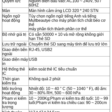
Quyền lực
Nguồn điện đầu vào: AC100 ~ 240V, 50 /
60HZ
Màn
Màn hình cảm ứng LCD 320 * 240 STN
Ngôn ngữ
Tùy chọn ngôn ngữ tiếng Anh và tiếng
hoạt động
Multbeautye cho máy phân tích chất béo cơ
thể
máy phân tích thành phần cơ thể
Bộ nhớ giá trị
Có sẵn 50000 × 10 và mở rộng không giới
hạn Thẻ SD
Lưu trữ ngoài
Chuyển thẻ SD sang máy tính để lưu trữ lớn
Giao diện bên
RJ-45, USB2
ngoài
Giao diện máy
USB
in
Hệ thống thẻ
kiểm soát thẻ IC tiêu chuẩn
IC
Thời gian
Không quá 2 phút
kiểm tra
Môi trường
Nhiệt độ: 10 ~ 40 ° C (50 ~ 1040 ° F), độ ẩm:
hoạt động
30 ~ 80% RH, 500 ~ 600 hPa
Phạm vi kiểm
10 ~ 200Kg;Phạm vi kiểm tra độ tuổi: 10 ~ 99
tra trọng
tuổi;Phạm vi kiểm tra chiều cao: 90 ~ 200cm
lượng