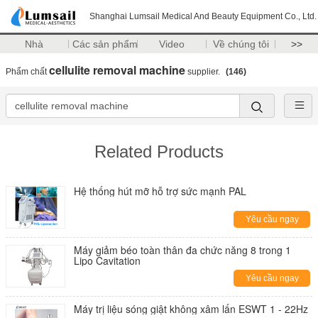
Shanghai Lumsail Medical And Beauty Equipment Co., Ltd.
Nhà
Các sản phẩm
Video
Về chúng tôi
>>
cellulite removal machine
Phẩm chất
supplier.
(146)
Related Products
Hệ thống hút mỡ hỗ trợ sức mạnh PAL
Yêu cầu ngay
Máy giảm béo toàn thân đa chức năng 8 trong 1
Lipo Cavitation
Yêu cầu ngay
Máy trị liệu sóng giật không xâm lấn ESWT 1 - 22Hz