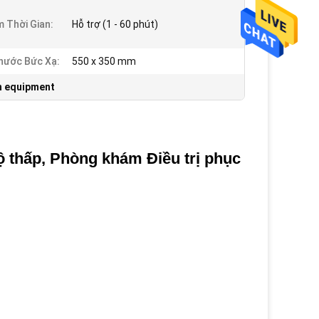
 Thời Gian:
Hỗ trợ (1 - 60 phút)
hước Bức Xạ:
550 x 350 mm
th equipment
ộ thấp, Phòng khám Điều trị phục