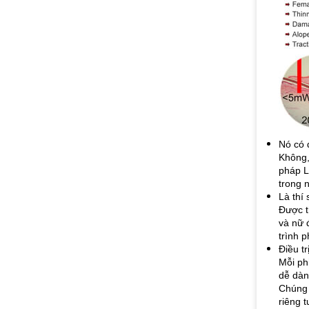
Nó có 
Không,
pháp L
trong n
Là thí 
Được t
và nữ 
trình 
Điều t
Mỗi ph
dễ dàn
Chúng 
riêng t