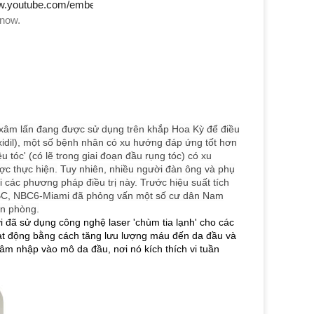
g xâm lấn đang được sử dụng trên khắp Hoa Kỳ để điều
idil), một số bệnh nhân có xu hướng đáp ứng tốt hơn
tóc' (có lẽ trong giai đoạn đầu rụng tóc) có xu
c thực hiện.
Tuy nhiên, nhiều người đàn ông và phụ
i các phương pháp điều trị này.
Trước hiệu suất tích
ne-NBC, NBC6-Miami đã phỏng vấn một số cư dân Nam
ăn phòng.
 đã sử dụng công nghệ laser 'chùm tia lạnh' cho các
ạt động bằng cách tăng lưu lượng máu đến da đầu và
âm nhập vào mô da đầu, nơi nó kích thích vi tuần