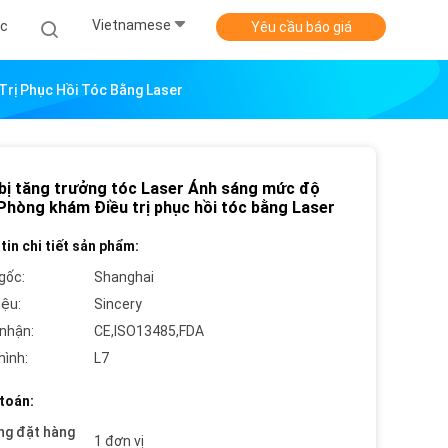
Vietnamese
ức
Yêu cầu báo giá
Trị Phục Hồi Tóc Bằng Laser
 bị tăng trưởng tóc Laser Ánh sáng mức độ
 Phòng khám Điều trị phục hồi tóc bằng Laser
tin chi tiết sản phẩm:
gốc:
Shanghai
iệu:
Sincery
nhận:
CE,ISO13485,FDA
hình:
L7
toán:
ng đặt hàng
1 đơn vị