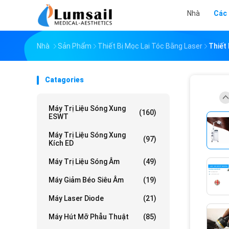
Nhà
Các
Nhà
Sản Phẩm
Thiết Bị Mọc Lại Tóc Bằng Laser
Thiết
Catagories
Máy Trị Liệu Sóng Xung
(160)
ESWT
Máy Trị Liệu Sóng Xung
(97)
Kích ED
Máy Trị Liệu Sóng Âm
(49)
Máy Giảm Béo Siêu Âm
(19)
Máy Laser Diode
(21)
Máy Hút Mỡ Phẫu Thuật
(85)