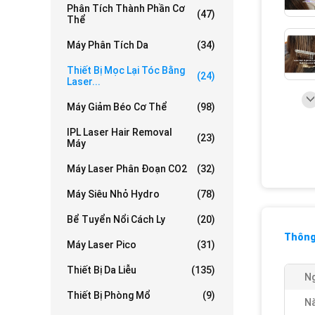
Phân Tích Thành Phần Cơ
(47)
Thể
Máy Phân Tích Da
(34)
Thiết Bị Mọc Lại Tóc Bằng
(24)
Laser...
Máy Giảm Béo Cơ Thể
(98)
IPL Laser Hair Removal
(23)
Máy
Máy Laser Phân Đoạn CO2
(32)
Máy Siêu Nhỏ Hydro
(78)
Bể Tuyển Nổi Cách Ly
(20)
Thông 
Máy Laser Pico
(31)
Thiết Bị Da Liễu
(135)
Ng
Thiết Bị Phòng Mổ
(9)
Nă