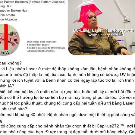
đau không?
 vì Liệu pháp Laser ở mức độ thấp không xâm lấn, bệnh nhân không th
aser ở mức độ thấp là một tia laser lạnh, nên không có bức xạ UV hoặc 
hững lợi ích tuyệt vời là bệnh nhân có thể ngay lập tức trở lại lịch tr
sinh IA?
hiết kế cho bất kỳ cá nhân nào bị rụng tóc, hoặc bất kỳ ai mới bắt đầu
đều có thể hưởng lợi từ sự tiến bộ mới này trong phục hồi tóc.
Đối với 
phục hồi tóc phẫu thuật, chúng tôi cung cấp hai tuần điều trị bằng Lase
rị như thế nào?
iên mất khoảng 30 phút.
Bệnh nhân ngồi dưới một thiết bị phát sáng v
g!
tôi cũng cung cấp cho bệnh nhân tùy chọn thiết bị Capillus272 ™, nơi b
ư tại nhà riêng của bạn.
Được trang bị đẹp mắt dưới mũ bóng chày, Capi