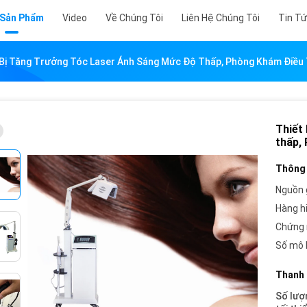
 Sản Phẩm
Video
Về Chúng Tôi
Liên Hệ Chúng Tôi
Tin T
 Bị Tăng Trưởng Tóc Laser Ánh Sáng Mức Độ Thấp, Phòng Khám Điều 
Thiết
thấp,
Thông 
Nguồn 
Hàng h
Chứng 
Số mô 
Thanh 
Số lượ