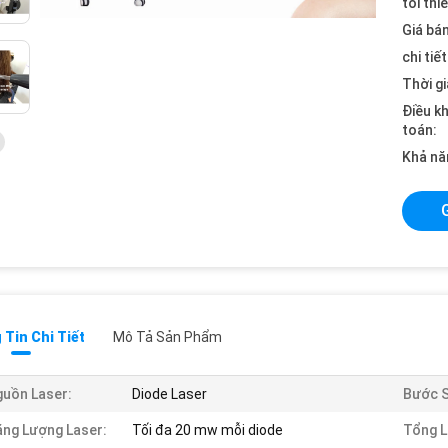
tối thi
Giá bán
chi tiế
Thời gi
Điều k
toán:
Khả nă
Tin Chi Tiết
Mô Tả Sản Phẩm
uồn Laser:
Diode Laser
Bước 
ng Lượng Laser:
Tối đa 20 mw mỗi diode
Tổng L