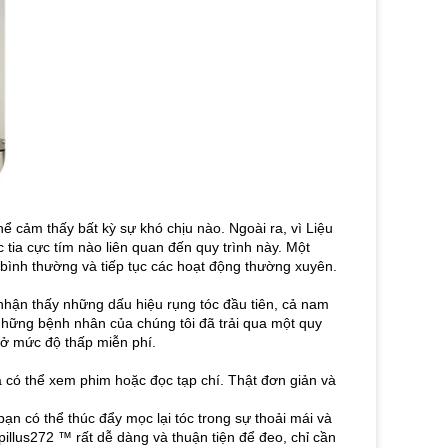
ể cảm thấy bất kỳ sự khó chịu nào.
Ngoài ra, vì Liệu
tia cực tím nào liên quan đến quy trình này.
Một
ình bình thường và tiếp tục các hoạt động thường xuyên.
 nhận thấy những dấu hiệu rụng tóc đầu tiên, cả nam
những bệnh nhân của chúng tôi đã trải qua một quy
r ở mức độ thấp miễn phí.
à có thể xem phim hoặc đọc tạp chí.
Thật đơn giản và
ạn có thể thúc đẩy mọc lại tóc trong sự thoải mái và
llus272 ™ rất dễ dàng và thuận tiện để đeo, chỉ cần