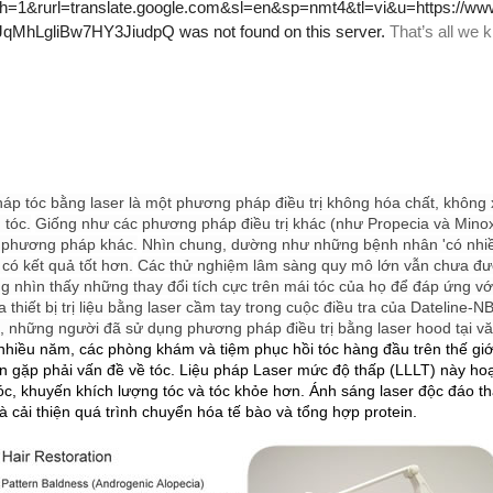
háp tóc bằng laser là một phương pháp điều trị không hóa chất, khôn
g tóc.
Giống như các phương pháp điều trị khác (như Propecia và Minox
 phương pháp khác.
Nhìn chung, dường như những bệnh nhân 'có nhiều 
có kết quả tốt hơn.
Các thử nghiệm lâm sàng quy mô lớn vẫn chưa đượ
g nhìn thấy những thay đổi tích cực trên mái tóc của họ để đáp ứng vớ
a thiết bị trị liệu bằng laser cầm tay trong cuộc điều tra của Dateli
a, những người đã sử dụng phương pháp điều trị bằng laser hood tại v
nhiều năm, các phòng khám và tiệm phục hồi tóc hàng đầu trên thế giới
n gặp phải vấn đề về tóc.
Liệu pháp Laser mức độ thấp (LLLT) này ho
óc, khuyến khích lượng tóc và tóc khỏe hơn.
Ánh sáng laser độc đáo th
à cải thiện quá trình chuyển hóa tế bào và tổng hợp protein.