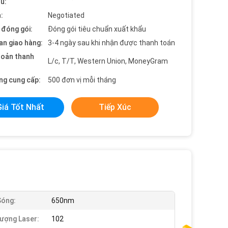
ểu:
:
Negotiated
t đóng gói:
Đóng gói tiêu chuẩn xuất khẩu
an giao hàng:
3-4 ngày sau khi nhận được thanh toán
hoản thanh
L/c, T/T, Western Union, MoneyGram
ng cung cấp:
500 đơn vị mỗi tháng
Giá Tốt Nhất
Tiếp Xúc
Sóng:
650nm
ượng Laser:
102