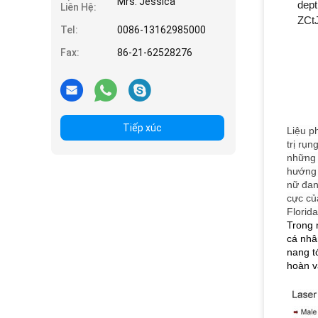
Mrs. Jessica
Liên Hệ:
Tel:
0086-13162985000
Fax:
86-21-62528276
Tiếp xúc
Liệu p
trị rụn
những
hướng 
nữ đan
cực củ
Florid
Trong 
cá nhâ
nang t
hoàn v