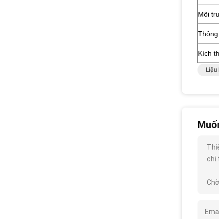
Môi tr
Thông 
Kích t
Liệu
Muốn
Thi
chi 
Chờ