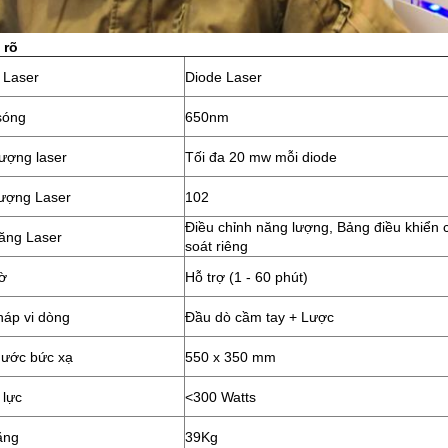
 rõ
 Laser
Diode Laser
sóng
650nm
ượng laser
Tối đa
20 mw mỗi diode
ượng Laser
102
Điều chỉnh năng lượng, Bảng điều khiển 
ăng Laser
soát riêng
ờ
Hỗ trợ (1 - 60 phút)
háp vi dòng
Đầu dò cầm tay + Lược
hước bức xạ
550 x 350 mm
 lực
<300 Watts
ặng
39Kg