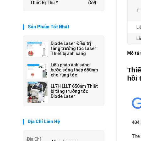
Thiết Bị Thú Y
(59)
Tí
Sản Phẩm Tốt Nhất
Li
Là
Diode Laser Điều trị
tăng trưởng tóc Laser
Mô tả
Thiết bị ánh sáng
Liệu pháp ánh sáng
Thiế
bước sóng thấp 650nm
cho rụng tóc
hồi 
LL7H LLLT 650nm Thiết
bị tăng trưởng tóc
Diode Laser
Địa Chỉ Liên Hệ
Địa Chỉ