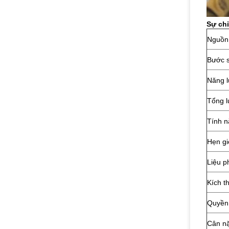
Sự chỉ
Nguồn
Bước 
Năng l
Tổng l
Tính n
Hẹn gi
Liệu p
Kích t
Quyền
Cân n