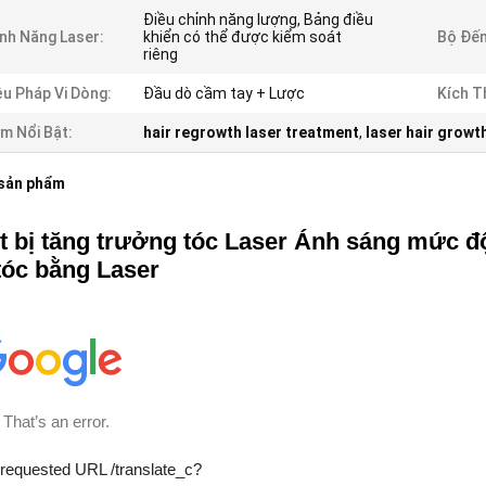
Điều chỉnh năng lượng, Bảng điều
nh Năng Laser:
khiển có thể được kiểm soát
Bộ Đếm
riêng
ệu Pháp Vi Dòng:
Đầu dò cầm tay + Lược
Kích T
m Nổi Bật:
hair regrowth laser treatment
,
laser hair grow
 sản phẩm
t bị tăng trưởng tóc Laser Ánh sáng mức đ
tóc bằng Laser