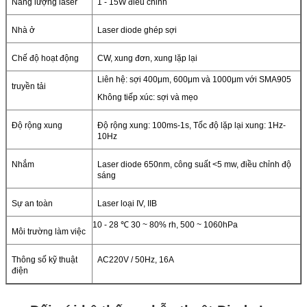
Năng lượng laser
1 - 15W điều chỉnh
Nhà ở
Laser diode ghép sợi
Chế độ hoạt động
CW, xung đơn, xung lặp lại
Liên hệ: sợi 400μm, 600μm và 1000μm với SMA905
truyền tải
Không tiếp xúc: sợi và mẹo
Độ rộng xung
Độ rộng xung: 100ms-1s, Tốc độ lặp lại xung: 1Hz-
10Hz
Nhắm
Laser diode 650nm, công suất <5 mw, điều chỉnh độ
sáng
Sự an toàn
Laser loại IV, IIB
10 - 28 ℃ 30 ~ 80% rh, 500 ~ 1060hPa
Môi trường làm việc
Thông số kỹ thuật
AC220V / 50Hz, 16A
điện