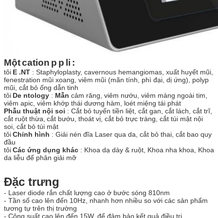
Một
cation
p
p
li
:
tôi
E
.NT
: Staphyloplasty, cavernous hemangiomas, xuất huyết mũi,
fenestration mũi xoang, viêm mũi (mãn tính, phì đại, dị ứng), polyp
mũi, cắt bỏ ống dẫn tinh
tôi
De
ntology
:
Mẫn
cảm răng, viêm nướu, viêm màng ngoài tim,
viêm apic, viêm khớp thái dương hàm,
loét miệng tái phát
Phẫu thuật nội soi
: Cắt bỏ tuyến tiền liệt, cắt gan, cắt lách, cắt trĩ,
cắt ruột thừa,
cắt bướu, thoát vị, cắt bỏ trực tràng, cắt túi mật nội
soi, cắt bỏ túi mật
tôi
Chỉnh hình
: Giải nén đĩa Laser qua da, cắt bỏ thai, cắt bao quy
đầu
tôi
Các ứng dụng khác
: Khoa dạ dày & ruột, Khoa nha khoa, Khoa
da liễu để phân giải mỡ
Đặc trưng
- Laser diode rắn chất lượng cao ở bước sóng 810nm
- Tần số cao lên đến 10Hz, nhanh hơn nhiều so với các sản phẩm
tương tự trên thị trường
- Công suất cao lên đến 15W, để đảm bảo kết quả điều trị