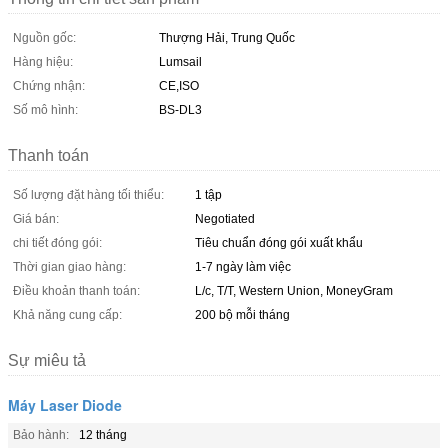
Nguồn gốc:
Thượng Hải, Trung Quốc
Hàng hiệu:
Lumsail
Chứng nhận:
CE,ISO
Số mô hình:
BS-DL3
Thanh toán
Số lượng đặt hàng tối thiểu:
1 tập
Giá bán:
Negotiated
chi tiết đóng gói:
Tiêu chuẩn đóng gói xuất khẩu
Thời gian giao hàng:
1-7 ngày làm việc
Điều khoản thanh toán:
L/c, T/T, Western Union, MoneyGram
Khả năng cung cấp:
200 bộ mỗi tháng
Sự miêu tả
Máy Laser Diode
Bảo hành:
12 tháng