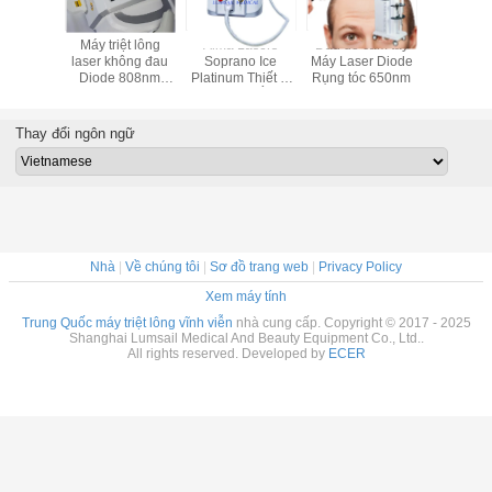
ị Laser
Máy triệt lông
Alma Lasers
Đầu dò cầm tay
Máy điều t
ọc 650nm
laser không đau
Soprano Ice
Máy Laser Diode
hồi tóc bằ
lại lông
Diode 808nm
Platinum Thiết bị
Rụng tóc 650nm
LLLT Điều 
Depilacion
triệt lông bằng
tóc ISO
Diode Laser
808nm
Thay đổi ngôn ngữ
Nhà
|
Về chúng tôi
|
Sơ đồ trang web
|
Privacy Policy
Xem máy tính
Trung Quốc máy triệt lông vĩnh viễn
nhà cung cấp. Copyright © 2017 - 2025
Shanghai Lumsail Medical And Beauty Equipment Co., Ltd..
All rights reserved. Developed by
ECER