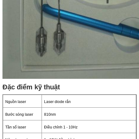
Đặc điểm kỹ thuật
Nguồn laser
Laser diode rắn
Bước sóng laser
810nm
Tần số laser
Điều chỉnh 1 - 10Hz