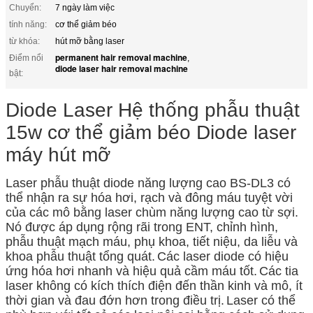
Chuyển:
7 ngày làm việc
tính năng:
cơ thể giảm béo
từ khóa:
hút mỡ bằng laser
permanent hair removal machine
Điểm nổi
,
diode laser hair removal machine
bật:
Diode Laser Hệ thống phẫu thuật
15w cơ thể giảm béo Diode laser
máy hút mỡ
Laser phẫu thuật diode năng lượng cao BS-DL3 có
thể nhận ra sự hóa hơi, rạch và đông máu tuyệt vời
của các mô bằng laser chùm năng lượng cao từ sợi.
Nó được áp dụng rộng rãi trong ENT, chỉnh hình,
phẫu thuật mạch máu, phụ khoa, tiết niệu, da liễu và
khoa phẫu thuật tổng quát.
Các laser diode có hiệu
ứng hóa hơi nhanh và hiệu quả cầm máu tốt.
Các tia
laser không có kích thích điện đến thần kinh và mô, ít
thời gian và đau đớn hơn trong điều trị.
Laser có thể