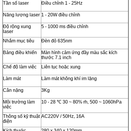
Tần số laser
Điều chỉnh 1 - 25Hz
Năng lượng laser
1 - 20W điều chỉnh
Độ rộng xung
5 - 1000 ms điều chỉnh
laser
Nhắm mục tiêu
Đèn đỏ 635nm
Bảng điều khiển
Màn hình cảm ứng đầy màu sắc kích
thước 7.1 inch
Chế độ làm việc
Liên tục hoặc xung
Làm mát
Làm mát không khí im lặng
Cân nặng
3Kg
Môi trường làm
10 - 28 ℃ 30 ~ 80% rh, 500 ~ 1060hPa
việc
Thông số kỹ thuật
AC220V / 50Hz, 16A
điện
Kích thước
280 x 340 x 120mm