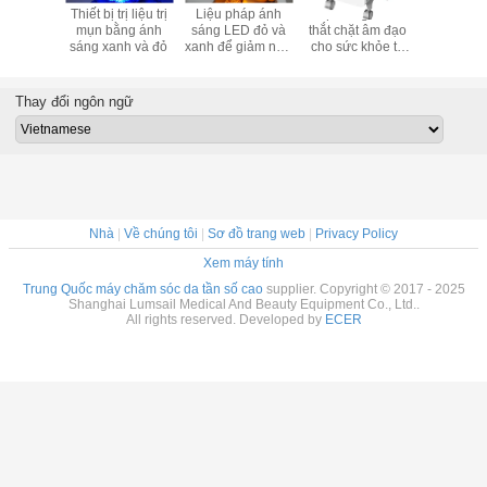
 chăm sóc
Thiết bị trị liệu trị
Liệu pháp ánh
Hệ thống HIFU
Liệu ph
 đèn led
mụn bằng ánh
sáng LED đỏ và
thắt chặt âm đạo
sáng đỏ 
goại ba
sáng xanh và đỏ
xanh để giảm nếp
cho sức khỏe tư
giảm nế
àu
nhăn
nhân nữ
Thay đổi ngôn ngữ
Nhà
|
Về chúng tôi
|
Sơ đồ trang web
|
Privacy Policy
Xem máy tính
Trung Quốc máy chăm sóc da tần số cao
supplier. Copyright © 2017 - 2025
Shanghai Lumsail Medical And Beauty Equipment Co., Ltd..
All rights reserved. Developed by
ECER