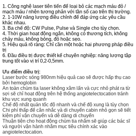
1. Công nghệ laser tiên tiến để loại bỏ các mạch máu đỏ /
mạch máu / nhện tương phản với tần số cao trên thị trường.
2. 1-10W năng lượng điều chỉnh để đáp ứng các yêu cầu
khác nhau.
3. Ba chế độ: CW Pulse, Pulse và Single cho tùy chọn.
4. Thời gian hoạt động ngắn, không có thương tích, không
chảy máu, không bỏng, đỏ hoặc sẹo.
5. Hiệu quả rõ ràng: Chỉ cần một hoặc hai phương pháp điều
trị
6. Đầu điều trị được thiết kế chuyên nghiệp: năng lượng tập
trung tốt vào vị trí 0,2-0,5mm.
Ưu điểm điều trị:
Laser bước sóng 980nm hiệu quả cao sẽ được hấp thụ cao
bởi hemoglobin
An toàn chùm tia laser không xâm lấn và cực nhỏ phát ra từ
sợi sẽ chỉ hoạt động trên hệ thống angiotelectocation tránh
khu vực xung quanh
Chế độ nhất quán tốc độ nhanh và chế độ xung là tùy chọn
Chi phí thấp để cân nhắc và di chuyển cabin nhỏ gọn sẽ tiết
kiệm phí vận chuyển và dễ dàng di chuyển
Thuận tiện cho hoạt động chùm tia nhắm sẽ giúp các bác sĩ
và người vận hành nhắm mục tiêu chính xác vào
angiotelectocation.