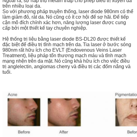
Ngoài ra, sự hấp thụ melain thấp cho phép điều trị xuyên da
trên nhiều loại da.
So với phương pháp truyền thống, laser diode 980nm có thể
làm giảm đỏ, rát da.
Nó cũng có ít cơ hội để sợ hãi.
Để tiếp
cận mô đích chính xác hơn, năng lượng laser được cung
cấp bởi một thiết kế tay chuyên nghiệp.
Hệ thống trị liệu bằng laser diode BS-DL20 được thiết kế
đặc biệt để điều trị tĩnh mạch trên da.
Tia laser ở bước sóng
980nm rất hữu ích cho EVLT (Endovenous Veins Laser
Treatment), liệu pháp tổn thương mạch máu và tĩnh mạch
mạng nhện trên da mặt.
Nó cũng khá hữu ích cho việc điều
trị anglelectin, angiomas cherry và điều trị các đốm nắng và
tuổi.