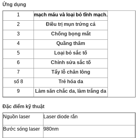
Ứng dụng
1
mạch máu và loại bỏ tĩnh mạch.
2
Điều trị mụn trứng cá
3
Chống bọng mắt
4
Quầng thâm
5
Loại bỏ sắc tố
6
Chỉnh sửa sắc tố
7
Tẩy lỗ chân lông
số 8
Trẻ hóa da
9
Làm săn chắc da, làm trắng da
Đặc điểm kỹ thuật
Nguồn laser
Laser diode rắn
Bước sóng laser
980nm