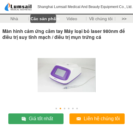
Shanghai Lumsail Medical And Beauty Equipment Co., Ltd.
Nhà
Các sản phẩm
Video
Về chúng tôi
>>
Màn hình cảm ứng cầm tay Máy loại bỏ laser 980nm để
điều trị suy tĩnh mạch / điều trị mụn trứng cá
Giá tốt nhất
Liên hệ chúng tôi