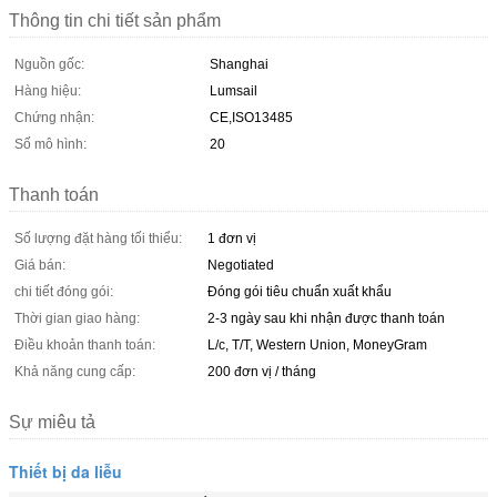
Thông tin chi tiết sản phẩm
Nguồn gốc:
Shanghai
Hàng hiệu:
Lumsail
Chứng nhận:
CE,ISO13485
Số mô hình:
20
Thanh toán
Số lượng đặt hàng tối thiểu:
1 đơn vị
Giá bán:
Negotiated
chi tiết đóng gói:
Đóng gói tiêu chuẩn xuất khẩu
Thời gian giao hàng:
2-3 ngày sau khi nhận được thanh toán
Điều khoản thanh toán:
L/c, T/T, Western Union, MoneyGram
Khả năng cung cấp:
200 đơn vị / tháng
Sự miêu tả
Thiết bị da liễu