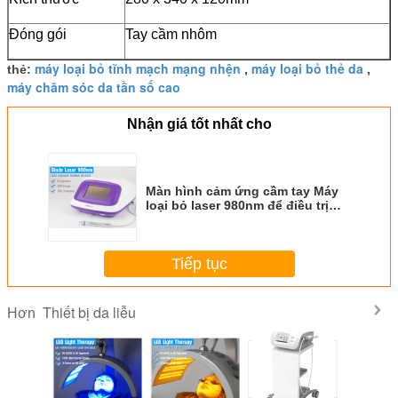
Đóng gói
Tay cầm nhôm
máy loại bỏ tĩnh mạch mạng nhện
máy loại bỏ thẻ da
thẻ:
,
,
máy chăm sóc da tần số cao
Nhận giá tốt nhất cho
Màn hình cảm ứng cầm tay Máy
loại bỏ laser 980nm để điều trị
suy tĩnh mạch / điều trị mụn
trứng cá
Tiếp tục
Thiết bị da liễu
Hơn