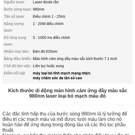
Nguồn laser:
Laser diode rắn
Bước sóng laser:
980nm
Tần số laser:
Điều chỉnh 1 - 25Hz
Năng lượng
1 - 20W điều chỉnh
laser:
Độ rộng xung
5 - 1000 ms điều chỉnh
laser:
Nhắm mục tiêu:
Đèn đỏ 635nm
Bảng điều khiển:
Màn hình cảm ứng đầy màu sắc kích thước 7.1 inch
Chế độ làm việc:
Liên tục hoặc xung
máy loại bỏ tĩnh mạch mạng nhện
Điểm nổi bật:
,
máy chăm sóc da tần số cao
Kích thước di động màn hình cảm ứng đầy màu sắc
980nm laser loại bỏ mạch máu đỏ
Các đặc tính hấp thụ của bước sóng 980nm là lý tưởng để
điều trị các mạch máu và mô được tưới máu làm cho nó
hoàn hảo để ứng dụng trong đóng tàu và các thủ tục phẫu
thuật.