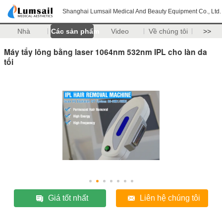
Shanghai Lumsail Medical And Beauty Equipment Co., Ltd.
Nhà
Các sản phẩm
Video
Về chúng tôi
>>
Máy tẩy lông bằng laser 1064nm 532nm IPL cho làn da
tối
Giá tốt nhất
Liên hệ chúng tôi