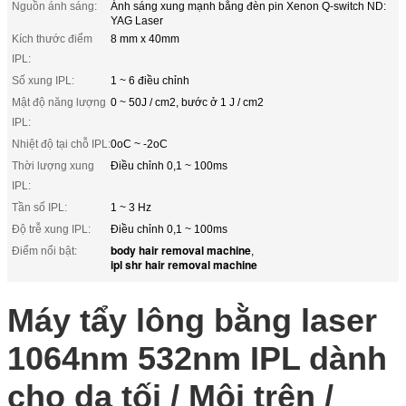
Nguồn ánh sáng:
Ánh sáng xung mạnh bằng đèn pin Xenon Q-switch ND:
YAG Laser
Kích thước điểm
8 mm x 40mm
IPL:
Số xung IPL:
1 ~ 6 điều chỉnh
Mật độ năng lượng
0 ~ 50J / cm2, bước ở 1 J / cm2
IPL:
Nhiệt độ tại chỗ IPL:
0oC ~ -2oC
Thời lượng xung
Điều chỉnh 0,1 ~ 100ms
IPL:
Tần số IPL:
1 ~ 3 Hz
Độ trễ xung IPL:
Điều chỉnh 0,1 ~ 100ms
body hair removal machine
Điểm nổi bật:
,
ipl shr hair removal machine
Máy tẩy lông bằng laser
1064nm 532nm IPL dành
cho da tối / Môi trên /