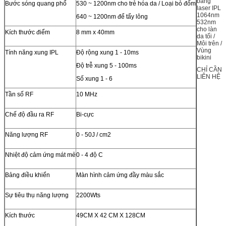
bằng
Bước sóng quang phổ
530 ~ 1200nm cho trẻ hóa da / Loại bỏ đốm
laser IPL
1064nm
640 ~ 1200nm để tẩy lông
532nm
cho làn
Kích thước điểm
8 mm x 40mm
da tối /
Môi trên /
Vùng
Tính năng xung IPL
Độ rộng xung 1 - 10ms
bikini
Độ trễ xung 5 - 100ms
CHỈ CẦN
LIÊN HỆ
Số xung 1 - 6
Tần số RF
10 MHz
Chế độ đầu ra RF
Bi-cực
Năng lượng RF
0 - 50J / cm2
Nhiệt độ cảm ứng mát mẻ
0 - 4 độ C
Bảng điều khiển
Màn hình cảm ứng đầy màu sắc
Sự tiêu thụ năng lượng
2200Wts
Kích thước
49CM X 42 CM X 128CM