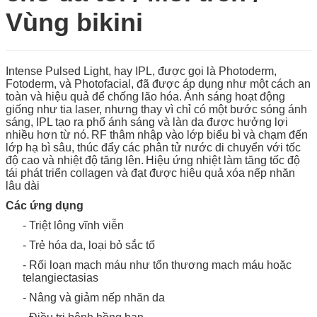
Vùng bikini
Intense Pulsed Light, hay IPL, được gọi là Photoderm,
Fotoderm, và Photofacial, đã được áp dụng như một cách an
toàn và hiệu quả để chống lão hóa.
Ánh sáng hoạt động
giống như tia laser, nhưng thay vì chỉ có một bước sóng ánh
sáng, IPL tạo ra phổ ánh sáng và làn da được hưởng lợi
nhiều hơn từ nó.
RF thâm nhập vào lớp biểu bì và chạm đến
lớp hạ bì sâu, thúc đẩy các phân tử nước di chuyển với tốc
độ cao và nhiệt độ tăng lên.
Hiệu ứng nhiệt làm tăng tốc độ
tái phát triển collagen và đạt được hiệu quả xóa nếp nhăn
lâu dài
Các ứng dụng
- Triệt lông vĩnh viễn
- Trẻ hóa da, loại bỏ sắc tố
- Rối loạn mạch máu như tổn thương mạch máu hoặc
telangiectasias
- Nâng và giảm nếp nhăn da