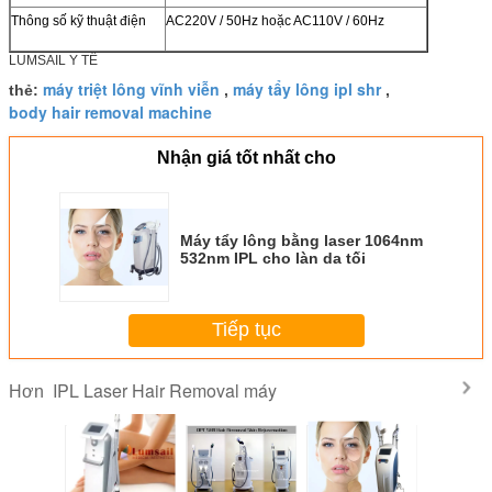
Thông số kỹ thuật điện
AC220V / 50Hz hoặc AC110V / 60Hz
LUMSAIL Y TẾ
máy triệt lông vĩnh viễn
máy tẩy lông ipl shr
thẻ:
,
,
body hair removal machine
Nhận giá tốt nhất cho
Máy tẩy lông bằng laser 1064nm
532nm IPL cho làn da tối
Tiếp tục
IPL Laser Hair Removal máy
Hơn