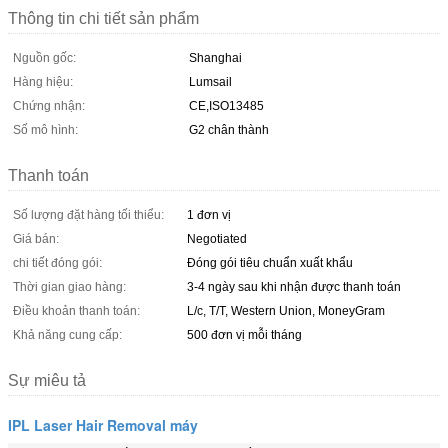
Thông tin chi tiết sản phẩm
Nguồn gốc:
Shanghai
Hàng hiệu:
Lumsail
Chứng nhận:
CE,ISO13485
Số mô hình:
G2 chân thành
Thanh toán
Số lượng đặt hàng tối thiểu:
1 đơn vị
Giá bán:
Negotiated
chi tiết đóng gói:
Đóng gói tiêu chuẩn xuất khẩu
Thời gian giao hàng:
3-4 ngày sau khi nhận được thanh toán
Điều khoản thanh toán:
L/c, T/T, Western Union, MoneyGram
Khả năng cung cấp:
500 đơn vị mỗi tháng
Sự miêu tả
IPL Laser Hair Removal máy