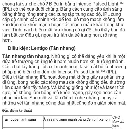
chống lại sự che chở?
Điều trị bằng Intense Pulsed Light ™
(IPL) có thể xua đuổi chúng.
Bằng cách cung cấp ánh sáng
băng thông rộng trong các xung tập trung cao độ, IPL cung
cấp độ chính xác chính xác để loại bỏ mao mạch không làm
xáo trộn mô khỏe mạnh hoặc các mạch máu khác trong khu
vực.
Tĩnh mạch biến mất.
Và không có gì để cho thấy bạn đã
làm bất cứ điều gì, ngoại trừ làn da trẻ trung hơn, rõ ràng
hơn.
Điều kiện: Lentigo (Tàn nhang)
Tàn nhang tàn nhang.
Những gì có thể đáng yêu khi là một
đứa trẻ thường chứng tỏ ít ham muốn hơn khi trưởng thành.
Các chất tẩy trắng, lột axit mạnh hoặc laser cắt bỏ là phương
pháp phổ biến cho đến khi Intense Pulsed Light ™ (IPL).
Điều trị tàn nhang IPL hoạt động mà không gây ra phản ứng
dị ứng, bỏng hoặc các tông màu da không đồng đều thường
liên quan đến tẩy trắng.
Và không giống như lột và laser tích
cực, nó không làm hỏng mô khỏe mạnh, gây sẹo hoặc cần
phục hồi lâu.
Sau một vài lần điều trị nhẹ nhàng, ngay cả
những vết tàn nhang cứng đầu nhất cũng đơn giản biến mất.
Đặc điểm kỹ thuật
CHO
Tài nguyên ánh sáng
Ánh sáng xung mạnh bằng đèn pin Xenon
Máy tẩy
lông