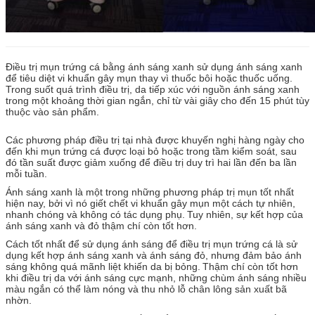
Điều trị mụn trứng cá bằng ánh sáng xanh sử dụng ánh sáng xanh
để tiêu diệt vi khuẩn gây mụn thay vì thuốc bôi hoặc thuốc uống.
Trong suốt quá trình điều trị, da tiếp xúc với nguồn ánh sáng xanh
trong một khoảng thời gian ngắn, chỉ từ vài giây cho đến 15 phút tùy
thuộc vào sản phẩm.
Các phương pháp điều trị tại nhà được khuyến nghị hàng ngày cho
đến khi mụn trứng cá được loại bỏ hoặc trong tầm kiểm soát, sau
đó tần suất được giảm xuống để điều trị duy trì hai lần đến ba lần
mỗi tuần.
Ánh sáng xanh là một trong những phương pháp trị mụn tốt nhất
hiện nay, bởi vì nó giết chết vi khuẩn gây mụn một cách tự nhiên,
nhanh chóng và không có tác dụng phụ.
Tuy nhiên, sự kết hợp của
ánh sáng xanh và đỏ thậm chí còn tốt hơn.
Cách tốt nhất để sử dụng ánh sáng để điều trị mụn trứng cá là sử
dụng kết hợp ánh sáng xanh và ánh sáng đỏ, nhưng đảm bảo ánh
sáng không quá mãnh liệt khiến da bị bỏng.
Thậm chí còn tốt hơn
khi điều trị da với ánh sáng cực mạnh, những chùm ánh sáng nhiều
màu ngắn có thể làm nóng và thu nhỏ lỗ chân lông sản xuất bã
nhờn.