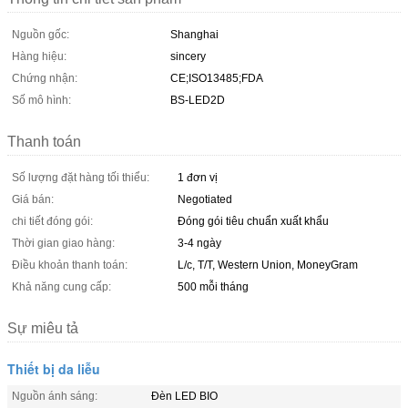
Nguồn gốc:
Shanghai
Hàng hiệu:
sincery
Chứng nhận:
CE;ISO13485;FDA
Số mô hình:
BS-LED2D
Thanh toán
Số lượng đặt hàng tối thiểu:
1 đơn vị
Giá bán:
Negotiated
chi tiết đóng gói:
Đóng gói tiêu chuẩn xuất khẩu
Thời gian giao hàng:
3-4 ngày
Điều khoản thanh toán:
L/c, T/T, Western Union, MoneyGram
Khả năng cung cấp:
500 mỗi tháng
Sự miêu tả
Thiết bị da liễu
Nguồn ánh sáng:
Đèn LED BIO