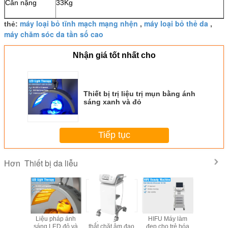
Cân nặng
33Kg
máy loại bỏ tĩnh mạch mạng nhện
máy loại bỏ thẻ da
thẻ:
,
,
máy chăm sóc da tần số cao
Nhận giá tốt nhất cho
Thiết bị trị liệu trị mụn bằng ánh
sáng xanh và đỏ
Tiếp tục
Thiết bị da liễu
Hơn
Liệu pháp ánh
PDT LED Light trị
Thiết bị chăm sóc
Liệu ph
sáng đỏ LED để
liệu thiết bị
da bằng đèn led
sáng LED