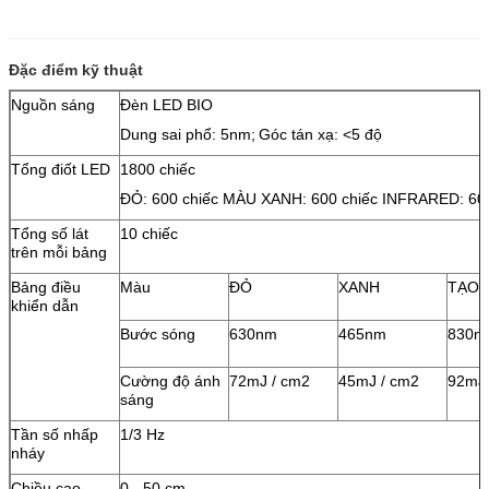
Đặc điểm kỹ thuật
Nguồn sáng
Đèn LED BIO
Dung sai phổ: 5nm;
Góc tán xạ: <5 độ
Tổng điốt LED
1800 chiếc
ĐỎ: 600 chiếc MÀU XANH: 600 chiếc INFRARED: 600
Tổng số lát
10 chiếc
trên mỗi bảng
Bảng điều
Màu
ĐỎ
XANH
TẠO
khiển dẫn
Bước sóng
630nm
465nm
830n
Cường độ ánh
72mJ / cm2
45mJ / cm2
92mJ 
sáng
Tần số nhấp
1/3 Hz
nháy
Chiều cao
0 - 50 cm