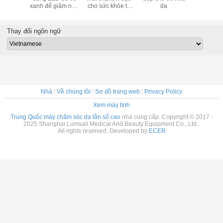
giảm nếp nhăn
chuyên nghiệp
hồng ngoại ba
xanh để g
cho nếp nhăn
màu
nhă
Thay đổi ngôn ngữ
Nhà
|
Về chúng tôi
|
Sơ đồ trang web
|
Privacy Policy
Xem máy tính
Trung Quốc máy chăm sóc da tần số cao
nhà cung cấp. Copyright © 2017 -
2025 Shanghai Lumsail Medical And Beauty Equipment Co., Ltd..
All rights reserved. Developed by
ECER