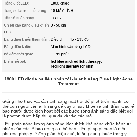
Tổng điốt LED:
1800 chiếc
Tổng số lát trên mỗi bảng:
10 MÁY TÍNH
Tần số nhấp nháy:
1/3 Hz
Chiều cao bảng điều khiển
0 - 50 cm
LED:
Bảng điều khiển thiên thần:
Điều chỉnh 45 - 135 độ
Bảng điều khiển:
Màn hình cảm ứng LCD
bộ đếm thời gian:
1 - 99 phút
led blue and red light therapy
Điểm nổi bật:
,
red light therapy for skin
1800 LED diode ba liệu pháp tối đa ánh sáng Blue Light Acne
Treatment
Giống như thực vật cần ánh sáng mặt trời để phát triển mạnh, cơ
thể con người cần ánh sáng để duy trì sức khỏe và tinh thần.
Các tế
bào người được kích hoạt bởi các bước sóng ánh sáng đặc biệt gọi
là photon được hấp thụ qua da và vào các mô.
Liệu pháp năng lượng ánh sáng kích thích khả năng chữa bệnh tự
nhiên của các tế bào trong cơ thể bạn.
Liệu pháp photon là một
phương pháp y tế đơn giản, hiệu quả, không dùng thuốc trong y