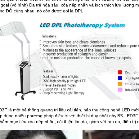
goại (vô hình) Da trẻ hóa sâu, xóa nếp nhăn và kích thích lưu lượng m
ng ĐỎ cùng nhau, nó còn được gọi là DPL
3F là một hệ thống quang trị liệu cải tiến, hấp thụ công nghệ LED m
p dụng nhiều phương pháp điều trị với thiết bị duy nhất này.BS-LED3F 
hắm mục tiêu xóa nếp nhăn, cải thiện làn da, giảm vết rạn da, điều trị mụ