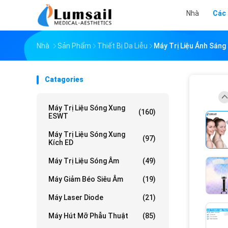
Nhà
Các
Nhà
Sản Phẩm
Thiết Bị Da Liễu
Máy Trị Liệu Ánh Sáng
Catagories
Máy Trị Liệu Sóng Xung
(160)
ESWT
Máy Trị Liệu Sóng Xung
(97)
Kích ED
Máy Trị Liệu Sóng Âm
(49)
Máy Giảm Béo Siêu Âm
(19)
Máy Laser Diode
(21)
Máy Hút Mỡ Phẫu Thuật
(85)