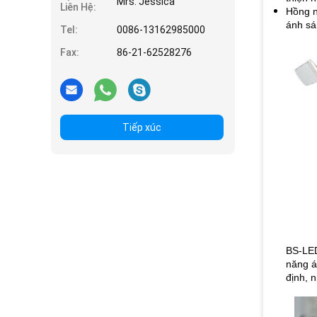
Mrs. Jessica
Liên Hệ:
Hồng n
ánh sá
Tel:
0086-13162985000
Fax:
86-21-62528276
Tiếp xúc
BS-LED
năng á
định, n