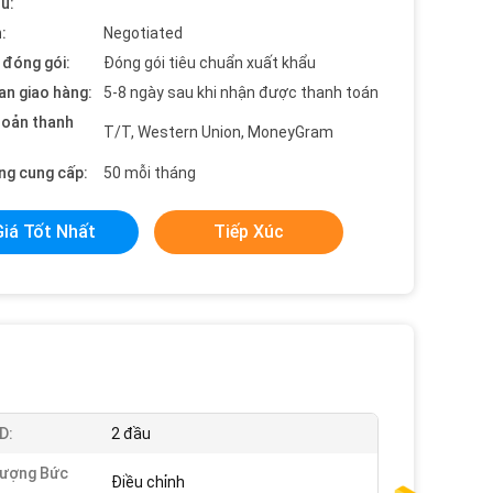
ểu:
:
Negotiated
t đóng gói:
Đóng gói tiêu chuẩn xuất khẩu
an giao hàng:
5-8 ngày sau khi nhận được thanh toán
hoản thanh
T/T, Western Union, MoneyGram
ng cung cấp:
50 mỗi tháng
Giá Tốt Nhất
Tiếp Xúc
D:
2 đầu
Lượng Bức
Điều chỉnh