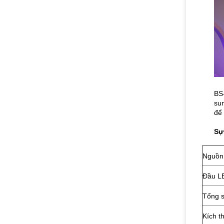
BS-
sun
để 
Sự
Nguồn
Đầu L
Tổng 
Kích t