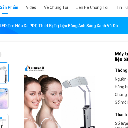
 Sản Phẩm
Video
Về Chúng Tôi
Liên Hệ Chúng Tôi
Tin T
 LED Trẻ Hóa Da PDT, Thiết Bị Trị Liệu Bằng Ánh Sáng Xanh Và Đỏ
Máy tr
liệu 
Thông 
Nguồn 
Hàng h
Chứng 
Số mô 
Thanh 
Số lượ