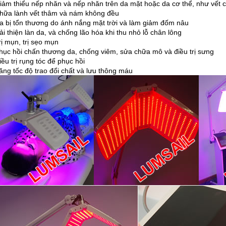
iảm thiểu nếp nhăn và nếp nhăn trên da mặt hoặc da cơ thể, như vết 
Chữa lành vết thâm và nám không đều
a bị tổn thương do ánh nắng mặt trời và làm giảm đốm nâu
ải thiện làn da, và chống lão hóa khi thu nhỏ lỗ chân lông
rị mụn, trị sẹo mụn
hục hồi chấn thương da, chống viêm, sửa chữa mô và điều trị sưng
iều trị rụng tóc để phục hồi
ăng tốc độ trao đổi chất và lưu thông máu