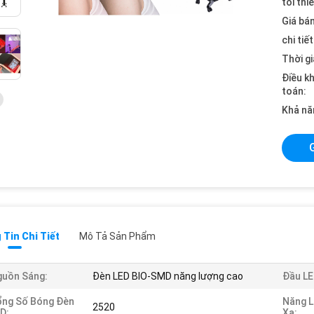
tối thi
Giá bán
chi tiế
Thời gi
Điều k
toán:
Khả nă
Tin Chi Tiết
Mô Tả Sản Phẩm
guồn Sáng:
Đèn LED BIO-SMD năng lượng cao
Đầu LE
ổng Số Bóng Đèn
Năng 
2520
D:
Xạ: