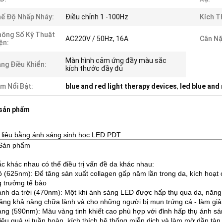
ế Độ Nhấp Nháy:
Điều chỉnh 1 -100Hz
Kích T
ông Số Kỹ Thuật
AC220V / 50Hz, 16A
Cân Nặ
ện:
Màn hình cảm ứng đầy màu sắc
ng Điều Khiển:
kích thước đầy đủ
m Nổi Bật:
blue and red light therapy devices
,
led blue and 
 sản phẩm
ị liệu bằng ánh sáng sinh học LED PDT
 Sản phẩm
c khác nhau có thể điều trị vấn đề da khác nhau:
 (625nm): Để tăng sản xuất collagen gấp năm lần trong da, kích hoạt 
g trưởng tế bào
nh da trời (470nm): Một khi ánh sáng LED được hấp thụ qua da, năng 
tăng khả năng chữa lành và cho những người bị mụn trứng cá - làm giả
ng (590nm): Màu vàng tinh khiết cao phù hợp với đỉnh hấp thụ ánh sá
hiệu quả vi tuần hoàn, kích thích hệ thống miễn dịch và làm mờ dần tàn