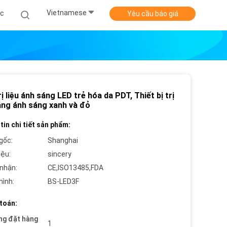
Vietnamese
ức
Yêu cầu báo giá
ị liệu ánh sáng LED trẻ hóa da PDT, Thiết bị trị
bằng ánh sáng xanh và đỏ
tin chi tiết sản phẩm:
gốc:
Shanghai
iệu:
sincery
nhận:
CE,ISO13485,FDA
hình:
BS-LED3F
toán:
ng đặt hàng
1