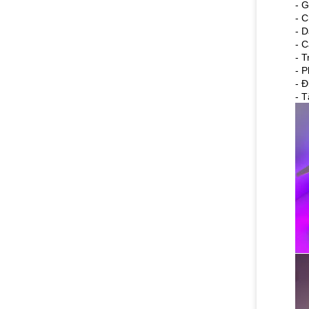
- G
- 
- D
- C
- T
- P
- Đ
- T