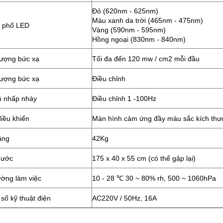
Đỏ (620nm - 625nm)
Màu xanh da trời (465nm - 475nm)
 phổ LED
Vàng (590nm - 595nm)
Hồng ngoại (830nm - 840nm)
lượng bức xạ
Tối đa đến 120 mw / cm2 mỗi đầu
lượng bức xạ
Điều chỉnh
ộ nhấp nháy
Điều chỉnh 1 -100Hz
iều khiển
Màn hình cảm ứng đầy màu sắc kích thư
ặng
42Kg
hước
175 x 40 x 55 cm (có thể gập lại)
ường làm việc
10 - 28 ℃ 30 ~ 80% rh, 500 ~ 1060hPa
số kỹ thuật điện
AC220V / 50Hz, 16A