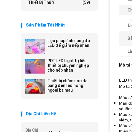
Thiết Bị Thú Y
(59)
Ch
Th
Sản Phẩm Tốt Nhất
Đi
Bả
Liệu pháp ánh sáng đỏ
LED để giảm nếp nhăn
Là
PDT LED Light trị liệu
Mô tả
thiết bị chuyên nghiệp
cho nếp nhăn
LED tr
Thiết bị chăm sóc da
bằng đèn led hồng
Mô tả
ngoại ba màu
Màu sắ
Màu đỏ
và tăn
Địa Chỉ Liên Hệ
Màu xa
viêm, 
Màu và
Địa Chỉ
thiện 