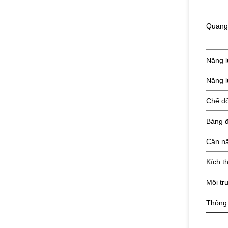
Quang
Năng 
Năng 
Chế đ
Bảng đ
Cân n
Kích t
Môi tr
Thông 