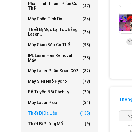
Phân Tích Thành Phần Cơ
(47)
Thể
Máy Phân Tích Da
(34)
Thiết Bị Mọc Lại Tóc Bằng
(24)
Laser...
Máy Giảm Béo Cơ Thể
(98)
IPL Laser Hair Removal
(23)
Máy
Máy Laser Phân Đoạn CO2
(32)
Máy Siêu Nhỏ Hydro
(78)
Bể Tuyển Nổi Cách Ly
(20)
Thông 
Máy Laser Pico
(31)
Thiết Bị Da Liễu
(135)
N
Thiết Bị Phòng Mổ
(9)
T
LE