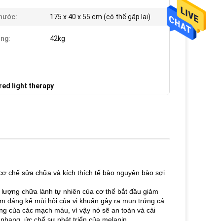
hước:
175 x 40 x 55 cm (có thể gập lại)
ng:
42kg
red light therapy
cơ chế sửa chữa và kích thích tế bào nguyên bào sợi
lượng chữa lành tự nhiên của cơ thể bắt đầu giảm
m đáng kể mùi hôi của vi khuẩn gây ra mụn trứng cá.
ng của các mạch máu, vì vậy nó sẽ an toàn và cải
 nhang, ức chế sự phát triển của melanin