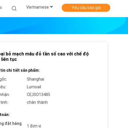
Vietnamese
ức
Yêu cầu báo giá
oại bỏ mạch máu đỏ tần số cao với chế độ
 liên tục
tin chi tiết sản phẩm:
gốc:
Shanghai
iệu:
Lumsail
nhận:
CE,ISO13485
hình:
chân thành
toán:
ng đặt hàng
1 đơn vị