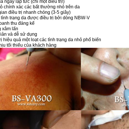
ả ngay lập tức (chỉ một điều trị!)
ỏ chính xác các bất thường nhỏ trên da
ian điều trị nhanh chóng (3-5 giây)
 tình trạng da được điều trị bởi dòng NBW-V
oanh thu đáng kể
 xâm lấn
iản và dễ sử dụng
rị hiệu quả một loạt các tình trạng da nhỏ phổ biến
ịu tối thiểu của khách hàng