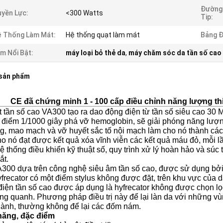
Đường 
yền Lực:
<300 Watts
Tip:
 Thống Làm Mát:
Hệ thống quạt làm mát
Bảng Đ
m Nổi Bật:
máy loại bỏ thẻ da
,
máy chăm sóc da tần số cao
 sản phẩm
CE đã chứng minh 1 - 100 cấp điều chỉnh năng lượng thi
t tần số cao VA300 tạo ra dao động điện từ tần số siêu cao 30
 điểm 1/1000 giây phá vỡ hemoglobin, sẽ giải phóng năng lượng
g, mao mạch và vỡ huyết sắc tố nội mạch làm cho nó thành các
o nó đạt được kết quả xóa vĩnh viễn các kết quả máu đỏ, mỗi l
ệ thống điều khiển kỹ thuật số, quy trình xử lý hoàn hảo và súc 
ắt.
00 dựa trên công nghệ siêu âm tần số cao, được sử dụng bởi cá
frecator có một điểm stylus không được đặt, trên khu vực của 
iện tần số cao được áp dụng là hyfrecator không được chọn lọc
ng quanh.
Phương pháp điều trị này để lại làn da với những vù
lành, thường không để lại các đốm nám.
năng, đặc điểm