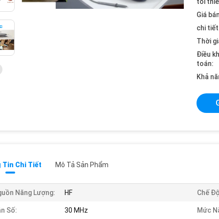
tối thi
Giá bán
chi tiế
Thời gi
Điều k
toán:
Khả nă
Tin Chi Tiết
Mô Tả Sản Phẩm
guồn Năng Lượng:
HF
Chế Độ
n Số:
30 MHz
Mức N