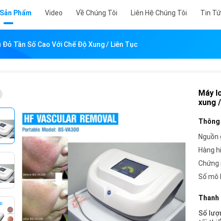
 Sản Phẩm
Video
Về Chúng Tôi
Liên Hệ Chúng Tôi
Tin T
 Đỏ Tần Số Cao Với Chế Độ Xung / Liên Tục
Máy l
xung /
Thông 
Nguồn 
Hàng h
Chứng 
Số mô 
Thanh 
Số lượ