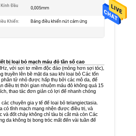
Kính Đầu
0,005mm
iều Khiển:
Bảng điều khiển nút cảm ứng
ết bị loại bỏ mạch máu đỏ tần số cao
 MHz, với sợi tơ mềm độc đáo (mỏng hơn sợi tóc),
 truyền lên bề mặt da sau khi loại bỏ Các tổn
 phân tử nhỏ được hấp thụ bởi các mô da, để
ần điều trị thời gian nhuộm máu đỏ không quá 15
tích, thao tác đơn giản có lợi để nhanh chóng
c chuyên gia y tế để loại bỏ telangiectasia.
da có tĩnh mạch mạng nhện được điều trị, và
 và đốt cháy không chỉ tàu bị cắt mà còn Các
ng da không bị bong tróc mất đến vài tuần để