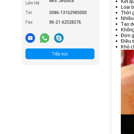
Mrs. Jessica
Kết qu
Liên Hệ:
Loại b
Tel:
0086-13162985000
Thời g
Nhiều
Fax:
86-21-62528276
Tạo d
Không
Đơn g
Điều t
Khó ch
Tiếp xúc