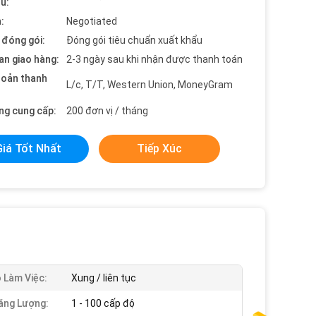
ểu:
:
Negotiated
t đóng gói:
Đóng gói tiêu chuẩn xuất khẩu
an giao hàng:
2-3 ngày sau khi nhận được thanh toán
hoản thanh
L/c, T/T, Western Union, MoneyGram
ng cung cấp:
200 đơn vị / tháng
Giá Tốt Nhất
Tiếp Xúc
 Làm Việc:
Xung / liên tục
ăng Lượng:
1 - 100 cấp độ