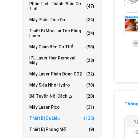
Phân Tích Thành Phần Cơ
(47)
Thể
Máy Phân Tích Da
(34)
Thiết Bị Mọc Lại Tóc Bằng
(24)
Laser...
Máy Giảm Béo Cơ Thể
(98)
IPL Laser Hair Removal
(23)
Máy
Máy Laser Phân Đoạn CO2
(32)
Máy Siêu Nhỏ Hydro
(78)
Bể Tuyển Nổi Cách Ly
(20)
Thông 
Máy Laser Pico
(31)
Thiết Bị Da Liễu
(135)
N
Thiết Bị Phòng Mổ
(9)
Tầ