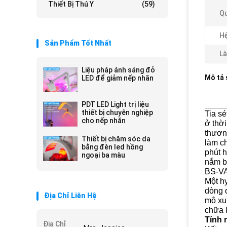
Thiết Bị Thú Y
(59)
Qu
Hệ
Sản Phẩm Tốt Nhất
Là
Liệu pháp ánh sáng đỏ
Mô tả
LED để giảm nếp nhăn
PDT LED Light trị liệu
thiết bị chuyên nghiệp
Tia sé
cho nếp nhăn
ở thời
thươn
Thiết bị chăm sóc da
làm ch
bằng đèn led hồng
phút h
ngoại ba màu
nắm b
BS-VA3
Một hy
dòng đ
Địa Chỉ Liên Hệ
mô xu
chữa 
Tính 
Địa Chỉ