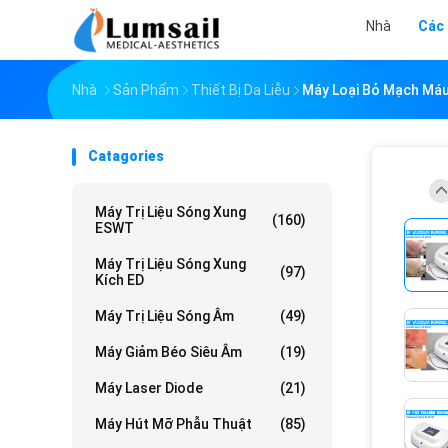
Nhà
Các
Nhà
Sản Phẩm
Thiết Bị Da Liễu
Máy Loại Bỏ Mạch Máu
Catagories
Máy Trị Liệu Sóng Xung
(160)
ESWT
Máy Trị Liệu Sóng Xung
(97)
Kích ED
Máy Trị Liệu Sóng Âm
(49)
Máy Giảm Béo Siêu Âm
(19)
Máy Laser Diode
(21)
Máy Hút Mỡ Phẫu Thuật
(85)